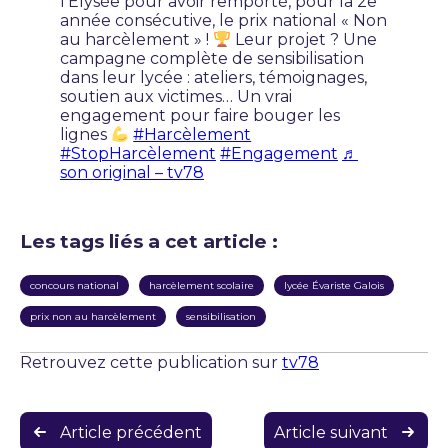
l’Élysée pour avoir remporté, pour la 2e
année consécutive, le prix national « Non
au harcèlement » !
Leur projet ? Une
campagne complète de sensibilisation
dans leur lycée : ateliers, témoignages,
soutien aux victimes… Un vrai
engagement pour faire bouger les
lignes
#Harcèlement
#StopHarcèlement
#Engagement
♬
son original – tv78
Les tags liés a cet article :
concours national
harcèlement scolaire
lycée Évariste Galois
prix non au harcèlement
sensibilisation
Retrouvez cette publication sur
tv78
Navigation
Article précédent
Article suivant