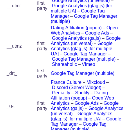
Google Analytics (universal)
–
first
__utmt
Google Analytics (gtag.js) [for
party
multiple UA]
–
Google Tag
Manager
–
Google Tag Manager
(multiple)
Dating Affiliation (popup)
–
Open
Web Analytics
–
Google Ads
–
Google Analytics (ga.js)
–
Google
first
Analytics (universal)
–
Google
__utmz
party
Analytics (gtag.js) [for multiple
UA]
–
Google Tag Manager
–
Google Tag Manager (multiple)
–
Shareaholic
–
Vimeo
first
_drt_
Google Tag Manager (multiple)
party
France Culture
–
Mixcloud
–
Discord (Server Widget)
–
Genial.ly
–
Spotify
–
Dating
Affiliation (popup)
–
Open Web
first
Analytics
–
Google Ads
–
Google
_ga
party
Analytics (ga.js)
–
Google Analytics
(universal)
–
Google Analytics
(gtag.js) [for multiple UA]
–
Google
Tag Manager
–
Google Tag
Manager (multiple)