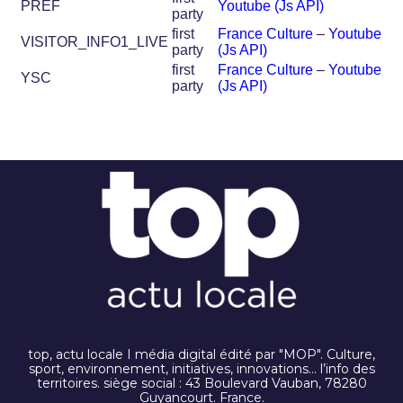
PREF
Youtube (Js API)
party
first
France Culture
–
Youtube
VISITOR_INFO1_LIVE
party
(Js API)
first
France Culture
–
Youtube
YSC
party
(Js API)
top, actu locale I média digital édité par "MOP". Culture,
sport, environnement, initiatives, innovations… l’info des
territoires. siège social : 43 Boulevard Vauban, 78280
Guyancourt. France.