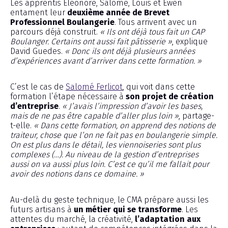
Les apprentis Éléonore, Salomé, Louis et Ewen
entament leur
deuxième année de Brevet
Professionnel Boulangerie
. Tous arrivent avec un
parcours déjà construit.
« Ils ont déjà tous fait un CAP
Boulanger. Certains ont aussi fait pâtisserie »
, explique
David Guedes.
« Donc ils ont déjà plusieurs années
d’expériences avant d’arriver dans cette formation. »
C’est le cas de
Salomé Ferlicot
, qui voit dans cette
formation l’étape nécessaire à
son projet de création
d’entreprise
.
« J’avais l’impression d’avoir les bases,
mais de ne pas être capable d’aller plus loin »
, partage-
t-elle.
« Dans cette formation, on apprend des notions de
traiteur, chose que l’on ne fait pas en boulangerie simple.
On est plus dans le détail, les viennoiseries sont plus
complexes (…). Au niveau de la gestion d’entreprises
aussi on va aussi plus loin. C’est ce qu’il me fallait pour
avoir des notions dans ce domaine. »
Au-delà du geste technique, le CMA prépare aussi les
futurs artisans à
un métier qui se transforme
. Les
attentes du marché, la créativité,
l’adaptation aux