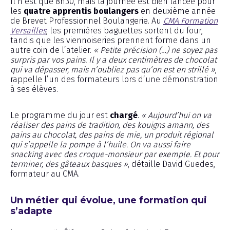
Il n’est que 8h30, mais la journée est bien lancée pour
les
quatre apprentis boulangers
en deuxième année
de Brevet Professionnel Boulangerie. Au
CMA Formation
Versailles
, les premières baguettes sortent du four,
tandis que les viennoiseries prennent forme dans un
autre coin de l’atelier.
« Petite précision (…) ne soyez pas
surpris par vos pains. Il y a deux centimètres de chocolat
qui va dépasser, mais n’oubliez pas qu’on est en strillé »
,
rappelle l’un des formateurs lors d’une démonstration
à ses élèves.
Le programme du jour est
chargé
.
« Aujourd’hui on va
réaliser des pains de tradition, des kouigns amann, des
pains au chocolat, des pains de mie, un produit régional
qui s’appelle la pompe à l’huile. On va aussi faire
snacking avec des croque-monsieur par exemple. Et pour
terminer, des gâteaux basques »
, détaille David Guedes,
formateur au CMA.
Un métier qui évolue, une formation qui
s’adapte