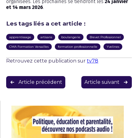
organisées. Les prochaines se tiendront les
24 janvier
et 14 mars 2026
.
Les tags liés a cet article :
apprentissage
artisans
boulangerie
Brevet Professionnel
CMA Formation Versailles
formation professionnelle
Yvelines
Retrouvez cette publication sur
tv78
Navigation
Article précédent
Article suivant
de
l’article