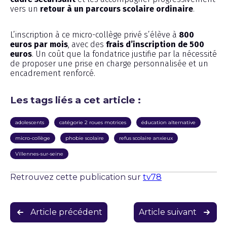
vers un
retour à un parcours scolaire ordinaire
.
L’inscription à ce micro-collège privé s’élève à
800
euros par mois
, avec des
frais d’inscription de 500
euros
. Un coût que la fondatrice justifie par la nécessité
de proposer une prise en charge personnalisée et un
encadrement renforcé.
Les tags liés a cet article :
adolescents
catégorie 2 roues motrices
éducation alternative
micro-collège
phobie scolaire
refus scolaire anxieux
Villennes-sur-seine
Retrouvez cette publication sur
tv78
Navigation
Article précédent
Article suivant
de