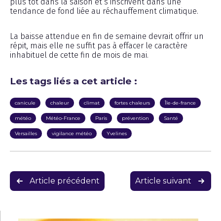
plus tôt dans la saison et s’inscrivent dans une
tendance de fond liée au réchauffement climatique.
La baisse attendue en fin de semaine devrait offrir un
répit, mais elle ne suffit pas à effacer le caractère
inhabituel de cette fin de mois de mai.
Les tags liés a cet article :
canicule
chaleur
climat
fortes chaleurs
Île-de-france
météo
Météo-France
Paris
prévention
Santé
Versailles
vigilance météo
Yvelines
Navigation
Article précédent
Article suivant
de
l’article