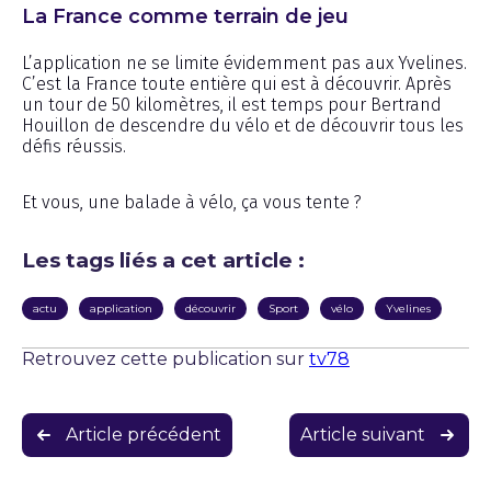
La France comme terrain de jeu
L’application ne se limite évidemment pas aux Yvelines.
C’est la France toute entière qui est à découvrir. Après
un tour de 50 kilomètres, il est temps pour Bertrand
Houillon de descendre du vélo et de découvrir tous les
défis réussis.
Et vous, une balade à vélo, ça vous tente ?
Les tags liés a cet article :
actu
application
découvrir
Sport
vélo
Yvelines
Retrouvez cette publication sur
tv78
Navigation
Article précédent
Article suivant
de