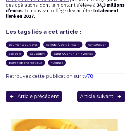
des opérations, dont le montant s’élève à
34,3 millions
d’euros
. Le nouveau collège devrait être
totalement
livré en 2027.
Les tags liés a cet article :
bâtiments durables
collège Albert Einstein
construction
écologie
Éducation
Saint-Quentin-en-Yvelines
Transition énergétique
Yvelines
Retrouvez cette publication sur
tv78
Navigation
Article précédent
Article suivant
de
l’article