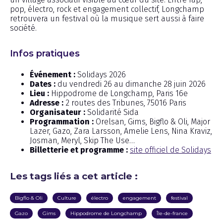
pop, électro, rock et engagement collectif, Longchamp
retrouvera un festival où la musique sert aussi à faire
société.
Infos pratiques
Événement :
Solidays 2026
Dates :
du vendredi 26 au dimanche 28 juin 2026
Lieu :
Hippodrome de Longchamp, Paris 16e
Adresse :
2 routes des Tribunes, 75016 Paris
Organisateur :
Solidarité Sida
Programmation :
Orelsan, Gims, Bigflo & Oli, Major
Lazer, Gazo, Zara Larsson, Amelie Lens, Nina Kraviz,
Josman, Meryl, Skip The Use…
Billetterie et programme :
site officiel de Solidays
Les tags liés a cet article :
Bigflo & Oli
Culture
électro
engagement
festival
Gazo
Gims
Hippodrome de Longchamp
Île-de-france