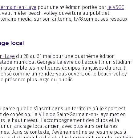
-Germain-en-Laye
pour une 4ᵉ édition portée par
le VSGC
 veut mêler beach-volley, ouverture au public et
tenaire média, sur son antenne, tv78.com et ses réseaux
age local
n-Laye
du 28 au 31 mai pour une quatrième édition
 stade municipal Georges-Lefèvre doit accueillir un stadium
 rassemble les meilleures équipes françaises du circuit.
 pensé comme un rendez-vous ouvert, où le beach-volley
ne présence plus large du public.
parce qu’elle s’inscrit dans un territoire où le sport est
et de cohésion. La Ville de Saint-Germain-en-Laye met en
 vers le haut niveau, l’accompagnement des clubs et la
sur un ancrage local ancien, avec plusieurs centaines
unes. Dans ce contexte, l’événement ne se résume pas à
 le club, pour la ville et, plus largement, pour le territoire