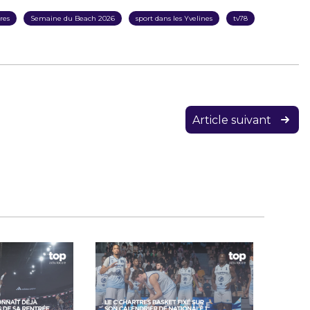
ires
Semaine du Beach 2026
sport dans les Yvelines
tv78
Article suivant