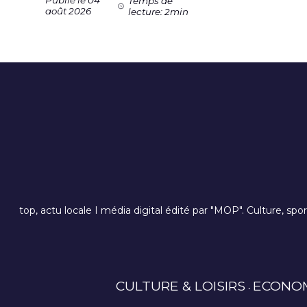
Publié le 04
Temps de
août 2026
lecture: 2min
top, actu locale I média digital édité par "MOP". Culture, spo
CULTURE & LOISIRS
ECONO