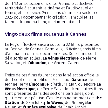
dont 13 en sélection officielle. Première collectivité
territoriale à soutenir le cinéma et l’audiovisuel en
France, elle consacre 24 millions d’euros au secteur en
2025 pour accompagner la création, l’emploi et les
talents du cinéma français et international.
Vingt-deux films soutenus à Cannes
La Région Île-de-France a soutenu 22 films présentés
au Festival de Cannes. Parmi eux, 16 fictions, trois films
d’animation et trois documentaires. Deux films sont
déjà sortis en salles :
La Vénus électrique
, de Pierre
Salvadori, et
L’Abandon
, de Vincent Garenq.
Treize de ces films figurent dans la sélection officielle,
dont sept en compétition. Parmi eux :
Garance
, de
Jeanne Herry,
L’Inconnue
, d’Arthur Harari, ou encore
La
Vénus électrique
, de Pierre Salvadori. Neuf autres films
sont présentés dans des sections parallèles, dont
quatre en compétition. C’est le cas notamment de
The
Station
, de Sara Ishaq,
In Waves
, de Phuong Mai
Nguen, et
L’Espèce explosive
, de Sarah Arnold.