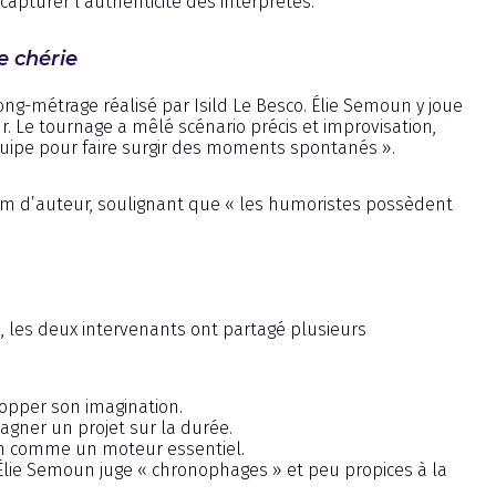
capturer l’authenticité des interprètes.
e chérie
long-métrage réalisé par Isild Le Besco. Élie Semoun y joue
ur. Le tournage a mêlé scénario précis et improvisation,
’équipe pour faire surgir des moments spontanés ».
 film d’auteur, soulignant que « les humoristes possèdent
n, les deux intervenants ont partagé plusieurs
lopper son imagination.
agner un projet sur la durée.
n comme un moteur essentiel.
’Élie Semoun juge « chronophages » et peu propices à la