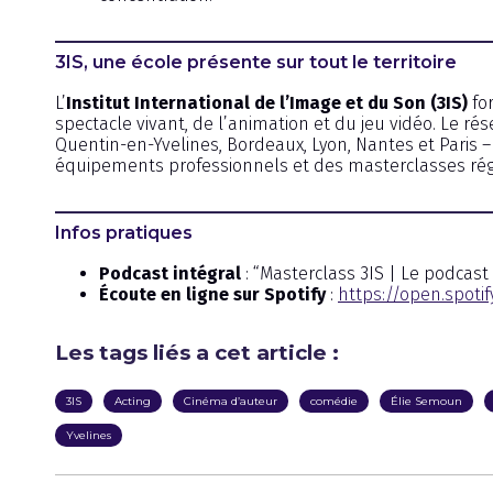
3IS, une école présente sur tout le territoire
L’
Institut International de l’Image et du Son (3IS)
for
spectacle vivant, de l’animation et du jeu vidéo. Le r
Quentin-en-Yvelines, Bordeaux, Lyon, Nantes et Paris 
équipements professionnels et des masterclasses rég
Infos pratiques
Podcast intégral
: “Masterclass 3IS | Le podcast
Écoute en ligne sur Spotify
:
https://open.spoti
Les tags liés a cet article :
3IS
Acting
Cinéma d’auteur
comédie
Élie Semoun
Yvelines