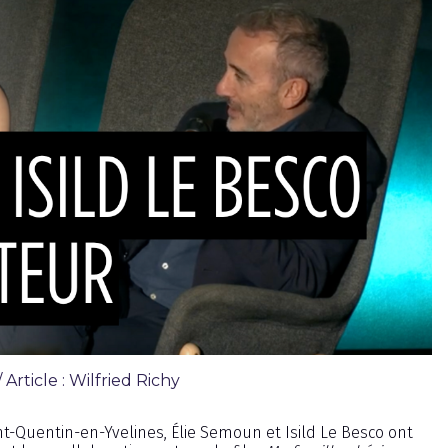
Article : Wilfried Richy
nt-Quentin-en-Yvelines, Élie Semoun et Isild Le Besco ont