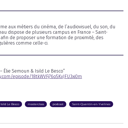
me aux métiers du cinéma, de l’audiovisuel, du son, du
éseau dispose de plusieurs campus en France – Saint-
– afin de proposer une formation de proximité, des
ulières comme celle-ci.
 – Élie Semoun & Isild Le Besco”
fy.com/episode/18tkWVFj76o5KvJFU3xi0m
Isild Le Besco
masterclass
podcast
Saint-Quentin-en-Yvelines