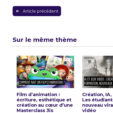
Navigation
Article précédent
de
l’article
Sur le même thème
Film d’animation :
Création, IA,
écriture, esthétique et
Les étudiant
création au cœur d’une
nouveau vira
Masterclass 3is
vidéo