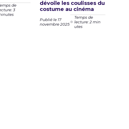
dévoile les coulisses du
emps de
costume au cinéma
ecture: 3
inutes
Temps de
Publié le 17
lecture: 2 min
novembre 2025
utes