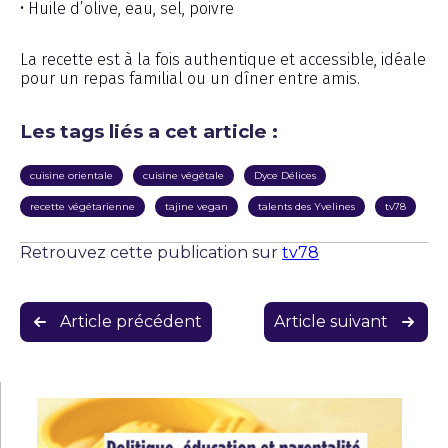
• Huile d’olive, eau, sel, poivre
La recette est à la fois authentique et accessible, idéale
pour un repas familial ou un dîner entre amis.
Les tags liés a cet article :
cuisine orientale
cuisine végétale
Dyce Délices
recette végétarienne
tajine vegan
talents des Yvelines
tv78
Retrouvez cette publication sur
tv78
Navigation
Article précédent
Article suivant
de
l’article