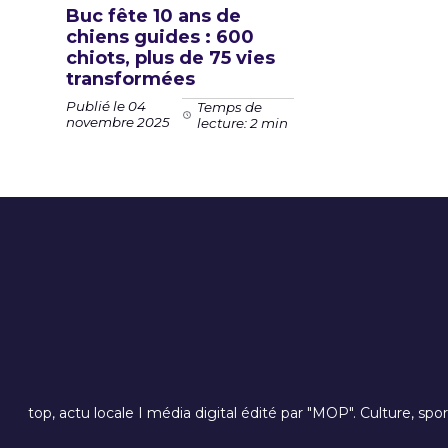
Buc fête 10 ans de
chiens guides : 600
chiots, plus de 75 vies
transformées
Publié le 04
Temps de
novembre 2025
lecture: 2 min
top, actu locale I média digital édité par "MOP". Culture, spo