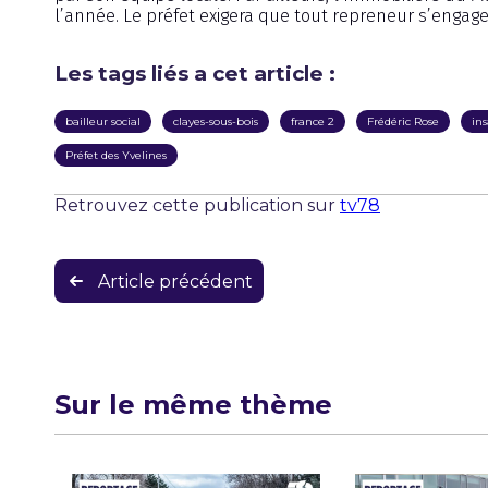
l’année. Le préfet exigera que tout repreneur s’engage 
Les tags liés a cet article :
bailleur social
clayes-sous-bois
france 2
Frédéric Rose
ins
Préfet des Yvelines
Retrouvez cette publication sur
tv78
Navigation
Article précédent
de
l’article
Sur le même thème