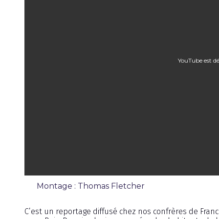
YouTube est dé
Montage : Thomas Fletcher
Reportage
C’est un reportage diffusé chez nos confrères de Franc