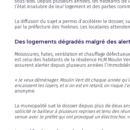
sous-Bois. Depuis plusieurs années, les habitants de l
l’état insalubre de leur logement et des parties com
La diffusion du sujet a permis d’accélérer le dossier, s
par la préfecture des Yvelines. Les locataires attenden
Des logements dégradés malgré des aler
Moisissures, fuites, ventilation et chauffage défectueux
est celui des habitants de la résidence HLM Moulin Ve
assurent alerter depuis plusieurs années l’Immobilière
« Je veux déménager. Moulin Vert dit chaque année qu’ils 
encaissent les loyers, et si on est en retard, on risque l’
anonyme.
La municipalité suit le dossier depuis plus de deux ans
sollicité le bailleur à plusieurs reprises et tenu des réu
venue avec le préfet qui ont provoqué un électrochoc »