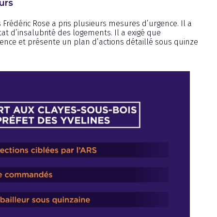
urs
s Frédéric Rose a pris plusieurs mesures d’urgence. Il a
at d’insalubrité des logements. Il a exigé que
ence et présente un plan d’actions détaillé sous quinze