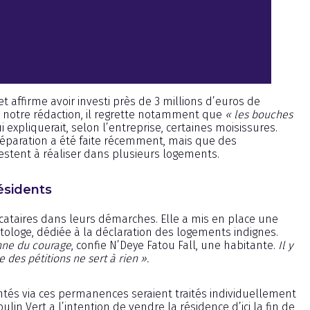
t affirme avoir investi près de 3 millions d’euros de
notre rédaction, il regrette notamment que
« les bouches
ui expliquerait, selon l’entreprise, certaines moisissures.
réparation a été faite récemment, mais que des
stent à réaliser dans plusieurs logements.
résidents
cataires dans leurs démarches. Elle a mis en place une
tologe, dédiée à la déclaration des logements indignes.
nne du courage
,
confie N’Deye Fatou Fall, une habitante.
Il y
des pétitions ne sert à rien ».
tés via ces permanences seraient traités individuellement
ulin Vert a l’intention de vendre la résidence d’ici la fin de