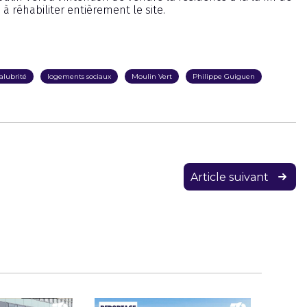
à réhabiliter entièrement le site.
alubrité
logements sociaux
Moulin Vert
Philippe Guiguen
Article suivant