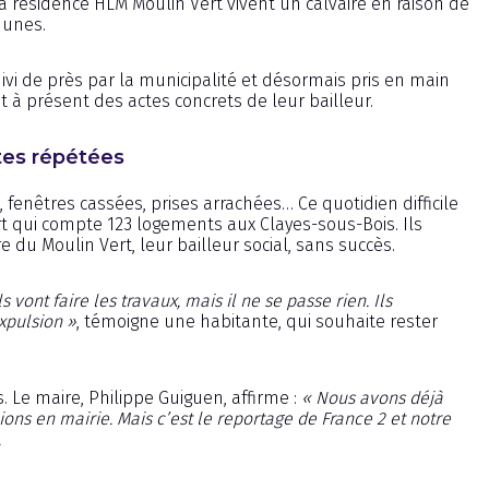
a résidence HLM Moulin Vert vivent un calvaire en raison de
munes.
uivi de près par la municipalité et désormais pris en main
t à présent des actes concrets de leur bailleur.
tes répétées
, fenêtres cassées, prises arrachées… Ce quotidien difficile
rt qui compte 123 logements aux Clayes-sous-Bois. Ils
 du Moulin Vert, leur bailleur social, sans succès.
vont faire les travaux, mais il ne se passe rien. Ils
expulsion »
, témoigne une habitante, qui souhaite rester
. Le maire, Philippe Guiguen, affirme :
« Nous avons déjà
nions en mairie. Mais c’est le reportage de France 2 et notre
.