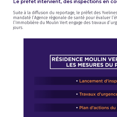
Le préfet intervient, des inspections en co
Suite à la diffusion du reportage, le préfet des Yveline
mandaté l’Agence régionale de santé pour évaluer l’ét
l’Immobilière du Moulin Vert engage des travaux d’urg
jours.