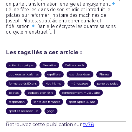
on parle transformation, énergie et engagement.
Céline fête les 7 ans de son studio et introduit le
pilates sur reformer : histoire des machines de
Joseph Pilates, stratégie entrepreneuriale et
fidélisation.
Danielle décrypte les quatre saisons
du cycle menstruel […]
Les tags liés a cet article :
activité physique
Bien-être
Céline coach
douleurs articulaires
equilibre
exercices doux
Fitness
forme après 50 ans
Hey Mama
ménopause
perte de poids
pilates
podcast bien-être
renforcement musculaire
respiration
santé des femmes
sport après 50 ans
sport et ménopause
yoga
Retrouvez cette publication sur
tv78