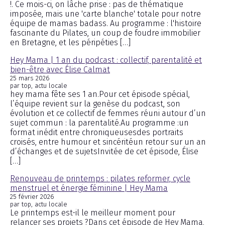
!. Ce mois-ci, on lâche prise : pas de thématique
imposée, mais une 'carte blanche' totale pour notre
équipe de mamas badass. Au programme : l'histoire
fascinante du Pilates, un coup de foudre immobilier
en Bretagne, et les péripéties […]
Hey Mama | 1 an du podcast : collectif, parentalité et
bien-être avec Élise Calmat
25 mars 2026
par top, actu locale
hey mama fête ses 1 an.Pour cet épisode spécial,
l’équipe revient sur la genèse du podcast, son
évolution et ce collectif de femmes réuni autour d’un
sujet commun : la parentalité.Au programme :un
format inédit entre chroniqueusesdes portraits
croisés, entre humour et sincéritéun retour sur un an
d’échanges et de sujetsInvitée de cet épisode, Élise
[…]
Renouveau de printemps : pilates reformer, cycle
menstruel et énergie féminine | Hey Mama
25 février 2026
par top, actu locale
Le printemps est-il le meilleur moment pour
relancer ses projets ?Dans cet épisode de Hey Mama,