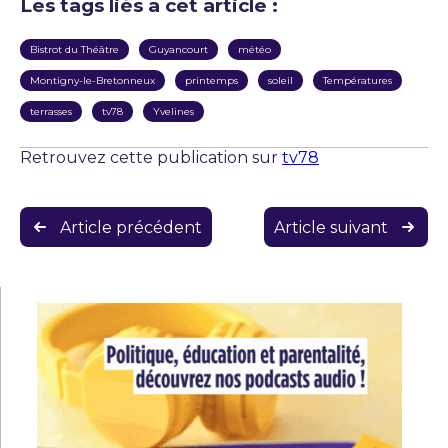
Les tags liés a cet article :
Bistrot du Théâtre
Guyancourt
météo
Montigny-le-Bretonneux
printemps
soleil
Températures
terrasses
tv78
Yvelines
Retrouvez cette publication sur
tv78
Navigation
Article précédent
Article suivant
de
l’article