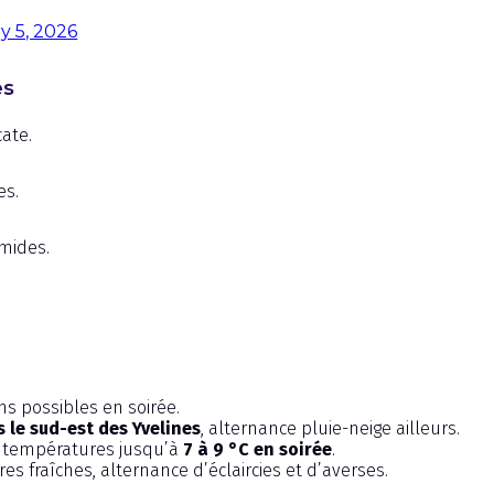
y 5, 2026
es
cate.
es.
mides.
ns possibles en soirée.
 le sud-est des Yvelines
, alternance pluie-neige ailleurs.
e, températures jusqu’à
7 à 9 °C en soirée
.
 fraîches, alternance d’éclaircies et d’averses.