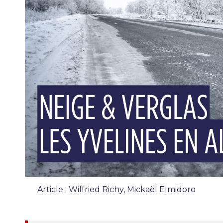
Article : Wilfried Richy, Mickaël Elmidoro
Chronique