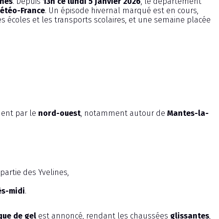
ines
. Depuis
13h ce lundi 5 janvier 2026
, le département
étéo-France
. Un épisode hivernal marqué est en cours,
s écoles et les transports scolaires, et une semaine placée
ent par le
nord-ouest
, notamment autour de
Mantes-la-
artie des Yvelines,
ès-midi
.
sque de gel
est annoncé, rendant les chaussées
glissantes
,