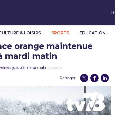
R
CULTURE & LOISIRS
SPORTS
EDUCATION
lance orange maintenue
’à mardi matin
velines jusqu’à mardi matin
Societé
Partager