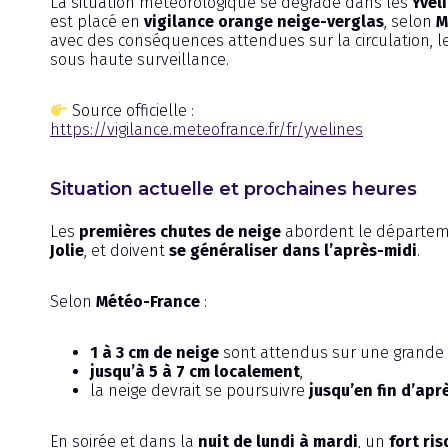
La situation météorologique se dégrade dans les
Yvel
est placé en
vigilance orange neige-verglas
, selon
M
avec des conséquences attendues sur la circulation, le
sous haute surveillance.
Source officielle :
https://vigilance.meteofrance.fr/fr/yvelines
Situation actuelle et prochaines heures
Les
premières chutes de neige
abordent le départem
Jolie
, et doivent
se généraliser dans l’après-midi
.
Selon
Météo-France
:
1 à 3 cm de neige
sont attendus sur une grande p
jusqu’à 5 à 7 cm localement
,
la neige devrait se poursuivre
jusqu’en fin d’apr
En soirée et dans la
nuit de lundi à mardi
, un
fort ri