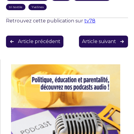
tri textile
Yvelines
Retrouvez cette publication sur
tv78
Navigation
Article précédent
Article suivant
de
l’article