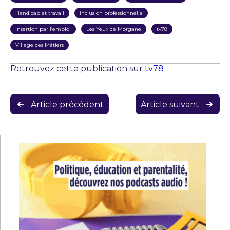
Handicap et travail
inclusion professionnelle
insertion par l’emploi
Les Yeux de Morgane
tv78
Village des Métiers
Retrouvez cette publication sur
tv78
Navigation
Article précédent
Article suivant
de
l’article