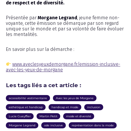
de respect et de diversité.
Présentée par
Morgane Legrand
, jeune femme non-
voyante, cette émission se démarque par son regard
unique sur le monde et par sa volonté de faire évoluer
les mentalités.
En savoir plus sur la démarche :
www.aveclesyeuxdemorgane.fr/emission-inclusive-
avec-les-yeux-de-morgane
Les tags liés a cet article :
accessibilité vestimentaire
Avec les yeux de Morgane
esthétique et handicap
handicap et mode
inclusion
Lucie Gueyffier
Martin Petit
mode et diversité
Morgane Legrand
ode inclusive
représentation dans la mode