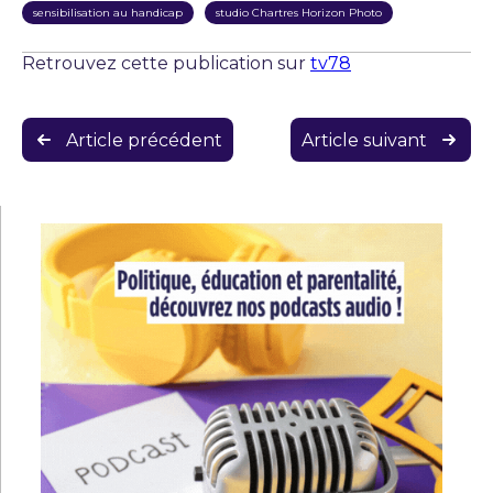
sensibilisation au handicap
studio Chartres Horizon Photo
Retrouvez cette publication sur
tv78
Navigation
Article précédent
Article suivant
de
l’article