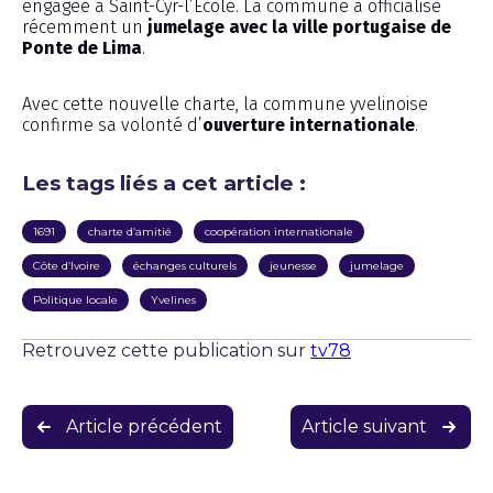
engagée à Saint-Cyr-l’École. La commune a officialisé
récemment un
jumelage avec la ville portugaise de
Ponte de Lima
.
Avec cette nouvelle charte, la commune yvelinoise
confirme sa volonté d’
ouverture internationale
.
Les tags liés a cet article :
1691
charte d’amitié
coopération internationale
Côte d’Ivoire
échanges culturels
jeunesse
jumelage
Politique locale
Yvelines
Retrouvez cette publication sur
tv78
Navigation
Article précédent
Article suivant
de
l’article