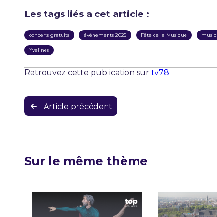
Les tags liés a cet article :
concerts gratuits
événements 2025
Fête de la Musique
musiqu
Yvelines
Retrouvez cette publication sur
tv78
Navigation
Article précédent
de
l’article
Sur le même thème