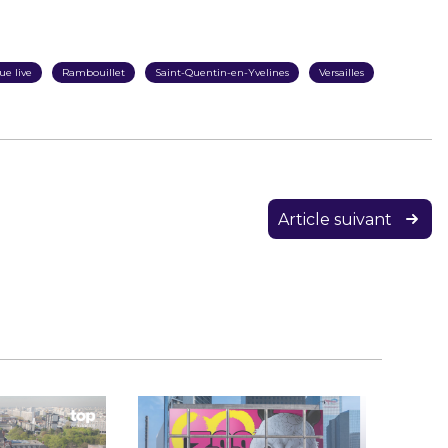
e live
Rambouillet
Saint-Quentin-en-Yvelines
Versailles
Article suivant