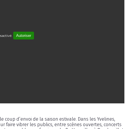
sactivé.
Autoriser
oup d’envoi de la saison estivale. Dans les Yvelines,
ur faire vibrer les publics, entre scènes ouvertes, concerts