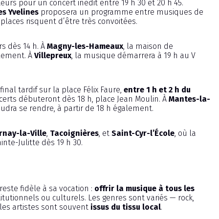
iteurs pour un concert inédit entre 19 h 30 et 20 h 45.
s Yvelines
proposera un programme entre musiques de
 places risquent d’être très convoitées.
s dès 14 h. À
Magny-les-Hameaux
, la maison de
alement. À
Villepreux
, la musique démarrera à 19 h au V
inal tardif sur la place Félix Faure,
entre 1 h et 2 h du
ncerts débuteront dès 18 h, place Jean Moulin. À
Mantes-la-
faudra se rendre, à partir de 18 h également.
rnay-la-Ville
,
Tacoignières
, et
Saint-Cyr-l’École
, où la
inte-Julitte dès 19 h 30.
reste fidèle à sa vocation :
offrir la musique à tous les
titutionnels ou culturels. Les genres sont variés — rock,
les artistes sont souvent
issus du tissu local
.