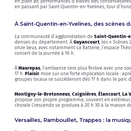
en plein air, performances d’élèves des conservatoire
en passant par Saint-Quentin-en-Yvelines, tour d’hor
À Saint-Quentin-en-Yvelines, des scène
La communauté d’agglomération de
Saint-Quentin-e
denses du département. À
Guyancourt
, les « Scènes
onze lieux, avec notamment La Batterie, l’espace Théodo
concert de la journée à 16 h.
À
Maurepas
, l’ambiance sera plus festive avec une soir
17 h.
Plaisir
mise sur une forte implication locale : ap
groupes locaux se succéderont dès 17 h dans le parc de 
Montigny-le-Bretonneux
,
Coignières
,
Élancourt
,
La 
propose son propre programme, souvent en extérieur, 
chorale Crescendo se produira à 20 h 30 à la maison de 
Versailles, Rambouillet, Trappes : la musiq