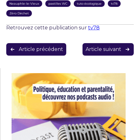
Neauphle-le-Vieux
pastilles WC
tuto écologique
tv78
Zéro Déchet
Retrouvez cette publication sur
tv78
Navigation
Article précédent
Article suivant
de
l’article