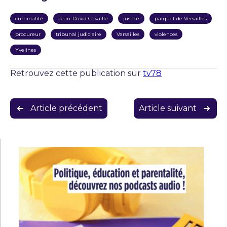
criminalité
Jean-David Cavaillé
justice
parquet de Versailles
procureur
tribunal judiciaire
Versailles
violences
Yvelines
Retrouvez cette publication sur
tv78
Navigation
Article précédent
Article suivant
de
l’article