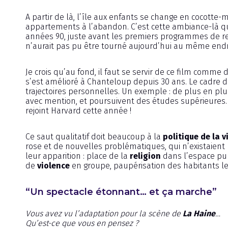
A partir de là, l’île aux enfants se change en cocotte-
appartements à l’abandon. C’est cette ambiance-là que 
années 90, juste avant les premiers programmes de r
n’aurait pas pu être tourné aujourd’hui au même en
Je crois qu’au fond, il faut se servir de ce film comme d
s’est amélioré à Chanteloup depuis 30 ans. Le cadre d
trajectoires personnelles. Un exemple : de plus en p
avec mention, et poursuivent des études supérieure
rejoint Harvard cette année !
Ce saut qualitatif doit beaucoup à la
politique de la vi
rose et de nouvelles problématiques, qui n’existaien
leur apparition : place de la
religion
dans l’espace pub
de
violence
en groupe, paupérisation des habitants les
“Un spectacle étonnant… et ça marche”
Vous avez vu l’adaptation pour la scène de
La Haine
…
Qu’est-ce que vous en pensez ?