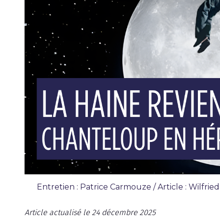
Entretien : Patrice Carmouze / Article : Wilfrie
Interview
Article actualisé le 24 décembre 2025