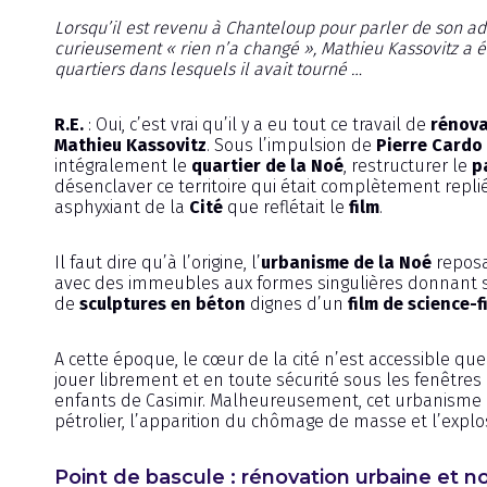
Lorsqu’il est revenu à Chanteloup pour parler de son ada
curieusement « rien n’a changé », Mathieu Kassovitz a é
quartiers dans lesquels il avait tourné …
R.E.
: Oui, c’est vrai qu’il y a eu tout ce travail de
rénova
Mathieu Kassovitz
. Sous l’impulsion de
Pierre Cardo
intégralement le
quartier de la Noé
, restructurer le
p
désenclaver ce territoire qui était complètement repli
asphyxiant de la
Cité
que reflétait le
film
.
Il faut dire qu’à l’origine, l’
urbanisme de la Noé
reposa
avec des immeubles aux formes singulières donnant su
de
sculptures en béton
dignes d’un
film de science-f
A cette époque, le cœur de la cité n’est accessible que
jouer librement et en toute sécurité sous les fenêtres
enfants de Casimir. Malheureusement, cet urbanisme 
pétrolier, l’apparition du chômage de masse et l’expl
Point de bascule : rénovation urbaine et 