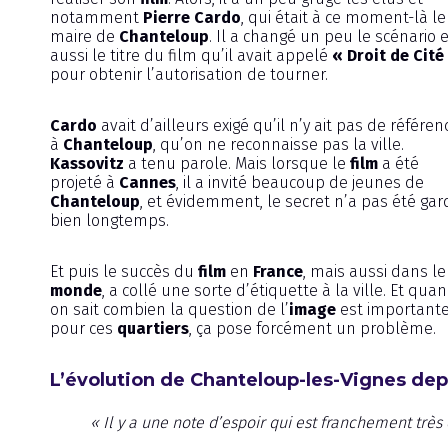
notamment
Pierre Cardo
, qui était à ce moment-là le
maire de
Chanteloup
. Il a changé un peu le scénario e
aussi le titre du film qu’il avait appelé
« Droit de Cité
pour obtenir l’autorisation de tourner.
Cardo
avait d’ailleurs exigé qu’il n’y ait pas de référen
à
Chanteloup
, qu’on ne reconnaisse pas la ville.
Kassovitz
a tenu parole. Mais lorsque le
film
a été
projeté à
Cannes
, il a invité beaucoup de jeunes de
Chanteloup
, et évidemment, le secret n’a pas été gar
bien longtemps.
Et puis le succès du
film
en
France
, mais aussi dans le
monde
, a collé une sorte d’étiquette à la ville. Et qua
on sait combien la question de l’
image
est important
pour ces
quartiers
, ça pose forcément un problème.
L’évolution de Chanteloup-les-Vignes dep
« Il y a une note d’espoir qui est franchement trè