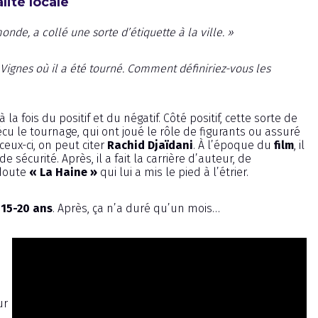
ité locale
nde, a collé une sorte d’étiquette à la ville. »
 Vignes où il a été tourné. Comment définiriez-vous les
 la fois du positif et du négatif. Côté positif, cette sorte de
u le tournage, qui ont joué le rôle de figurants ou assuré
ceux-ci, on peut citer
Rachid Djaïdani
. À l’époque du
film
, il
sécurité. Après, il a fait la carrière d’auteur, de
 doute
« La Haine »
qui lui a mis le pied à l’étrier.
s
15-20 ans
. Après, ça n’a duré qu’un mois…
ur