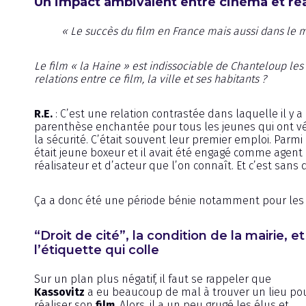
Un impact ambivalent entre cinéma et réal
« Le succès du film en France mais aussi dans le mo
Le film « la Haine » est indissociable de Chanteloup les
relations entre ce film, la ville et ses habitants ?
R.E.
: C’est une relation contrastée dans laquelle il y a à
parenthèse enchantée pour tous les jeunes qui ont véc
la sécurité. C’était souvent leur premier emploi. Parmi 
était jeune boxeur et il avait été engagé comme agent de 
réalisateur et d’acteur que l’on connaît. Et c’est sans
Ça a donc été une période bénie notamment pour le
“Droit de cité”, la condition de la mairie, et
l’étiquette qui colle
Sur un plan plus négatif, il faut se rappeler que
Kassovitz
a eu beaucoup de mal à trouver un lieu po
réaliser son
film
. Alors, il a un peu grugé les élus et