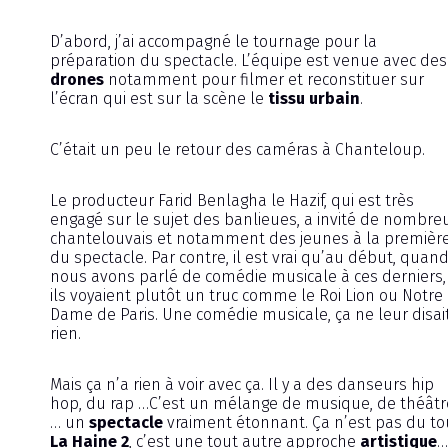
D’abord, j’ai accompagné le tournage pour la
préparation du spectacle. L’équipe est venue avec des
drones
notamment pour filmer et reconstituer sur
l’écran qui est sur la scène le
tissu urbain
.
C’était un peu le retour des caméras à Chanteloup.
Le producteur Farid Benlagha le Hazif, qui est très
engagé sur le sujet des banlieues, a invité de nombre
chantelouvais et notamment des jeunes à la premièr
du spectacle. Par contre, il est vrai qu’au début, quan
nous avons parlé de comédie musicale à ces derniers,
ils voyaient plutôt un truc comme le Roi Lion ou Notre
Dame de Paris. Une comédie musicale, ça ne leur disai
rien.
Mais ça n’a rien à voir avec ça. Il y a des danseurs hip
hop, du rap …C’est un mélange de musique, de théâtr
… un
spectacle
vraiment étonnant. Ça n’est pas du to
La Haine 2
, c’est une tout autre approche
artistique
…