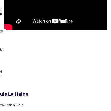
t
 »
ce
dé
nd
e
uis La Haine
s émouvante. »