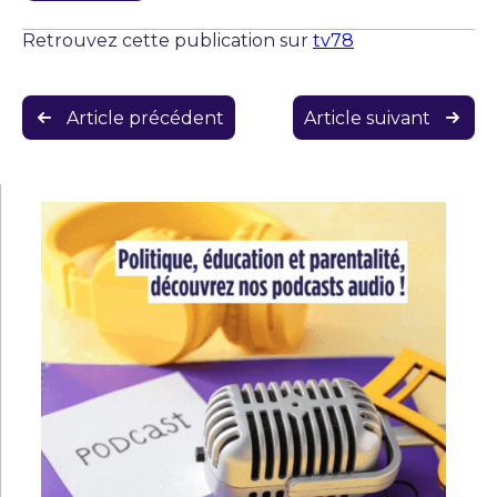
Retrouvez cette publication sur
tv78
Navigation
Article précédent
Article suivant
de
l’article