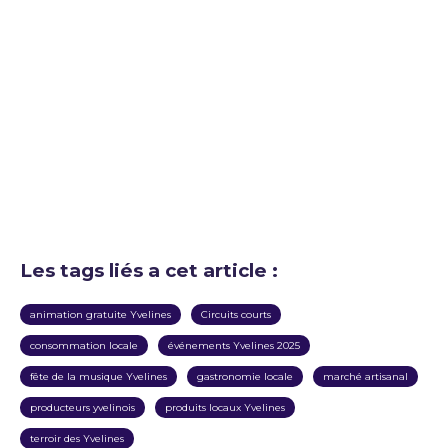
Les tags liés a cet article :
animation gratuite Yvelines
Circuits courts
consommation locale
événements Yvelines 2025
fête de la musique Yvelines
gastronomie locale
marché artisanal
producteurs yvelinois
produits locaux Yvelines
terroir des Yvelines