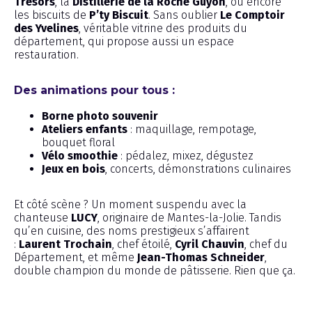
Trésors
, la
Distillerie de la Roche Guyon
, ou encore
les biscuits de
P’ty Biscuit
. Sans oublier
Le Comptoir
des Yvelines
, véritable vitrine des produits du
département, qui propose aussi un espace
restauration.
Des animations pour tous :
Borne photo souvenir
Ateliers enfants
: maquillage, rempotage,
bouquet floral
Vélo smoothie
: pédalez, mixez, dégustez
Jeux en bois
, concerts, démonstrations culinaires
Et côté scène ? Un moment suspendu avec la
chanteuse
LUCY
, originaire de Mantes-la-Jolie. Tandis
qu’en cuisine, des noms prestigieux s’affairent
:
Laurent Trochain
, chef étoilé,
Cyril Chauvin
, chef du
Département, et même
Jean-Thomas Schneider
,
double champion du monde de pâtisserie. Rien que ça.