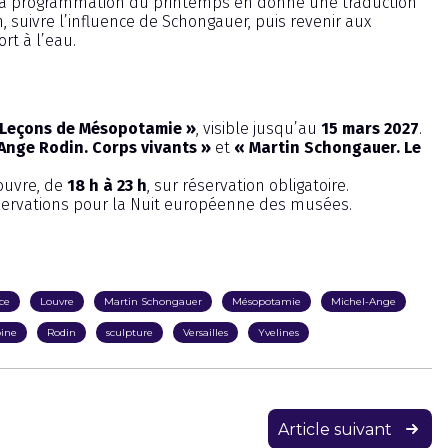
 La programmation du printemps en donne une traduction
, suivre l’influence de Schongauer, puis revenir aux
rt à l’eau.
. Leçons de Mésopotamie »
, visible jusqu’au
15 mars 2027
.
Ange Rodin. Corps vivants »
et
« Martin Schongauer. Le
ouvre, de
18 h à 23 h
, sur réservation obligatoire.
servations pour la Nuit européenne des musées.
nce
Louvre
Martin Schongauer
Mésopotamie
Michel-Ange
ine
Rodin
sculpture
Versailles
Yvelines
Article suivant