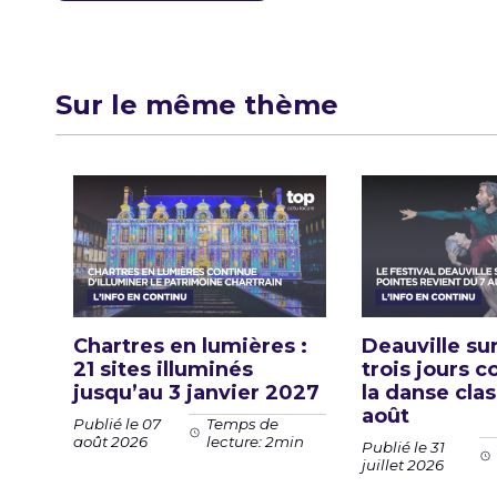
de
l’article
Sur le même thème
Chartres en lumières :
Deauville sur
21 sites illuminés
trois jours c
jusqu’au 3 janvier 2027
la danse cla
août
Publié le 07
Temps de
août 2026
lecture: 2min
Publié le 31
juillet 2026