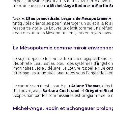
exposition visible jusqu’au 15 mars 2027. Cette ouver
marqué aussi par
« Michel-Ange Rodin »
,
« Martin S
Avec
« L’Eau primordiale. Leçons de Mésopotamie »
,
Antiquités orientales pour interroger un sujet à la foi
ressource vitale. Le Louvre la décrit comme une réflex
l’eau des anciens Mésopotamiens, mis en regard ave
La Mésopotamie comme miroir environne
Le sujet dépasse le seul cadre archéologique. Dans l
l’Euphrate, l’eau est au cœur des systèmes d’irrigation,
imaginaires liés au déluge. Le Louvre rappelle que cett
interroge les antiquités orientales sous l’angle des l
Le commissariat est assuré par
Ariane Thomas
, dire
du Louvre, avec
Barbara Couturaud
et
Grégoire Nico
l’exposition par les commissaires est programmée le m
Michel-Ange, Rodin et Schongauer prolon