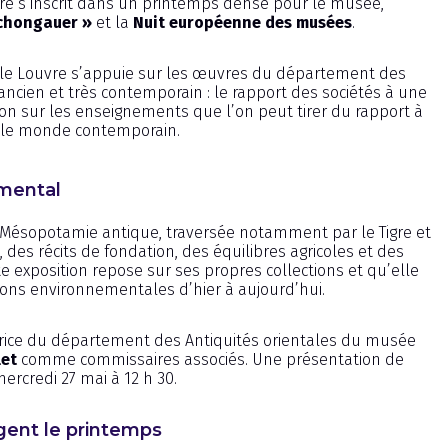
ture s’inscrit dans un printemps dense pour le musée,
chongauer »
et la
Nuit européenne des musées
.
 le Louvre s’appuie sur les œuvres du département des
s ancien et très contemporain : le rapport des sociétés à une
ion sur les enseignements que l’on peut tirer du rapport à
c le monde contemporain.
mental
a Mésopotamie antique, traversée notamment par le Tigre et
 des récits de fondation, des équilibres agricoles et des
e exposition repose sur ses propres collections et qu’elle
eçons environnementales d’hier à aujourd’hui.
ctrice du département des Antiquités orientales du musée
let
comme commissaires associés. Une présentation de
ercredi 27 mai à 12 h 30.
gent le printemps