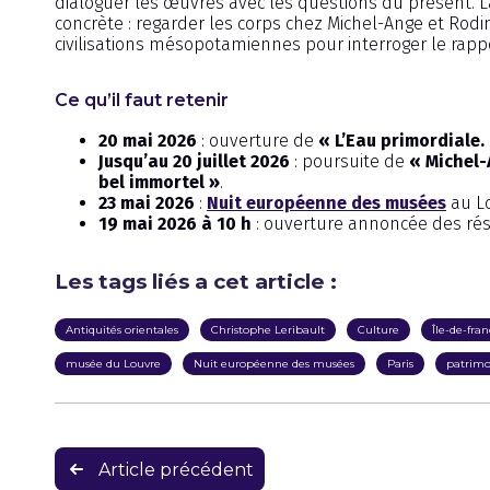
dialoguer les œuvres avec les questions du présent.
concrète : regarder les corps chez Michel-Ange et Rodin
civilisations mésopotamiennes pour interroger le rappo
Ce qu’il faut retenir
20 mai 2026
: ouverture de
« L’Eau primordiale
Jusqu’au 20 juillet 2026
: poursuite de
« Michel-
bel immortel »
.
23 mai 2026
:
Nuit européenne des musées
au L
19 mai 2026 à 10 h
: ouverture annoncée des ré
Les tags liés a cet article :
Antiquités orientales
Christophe Leribault
Culture
Île-de-fra
musée du Louvre
Nuit européenne des musées
Paris
patrimo
Navigation
Article précédent