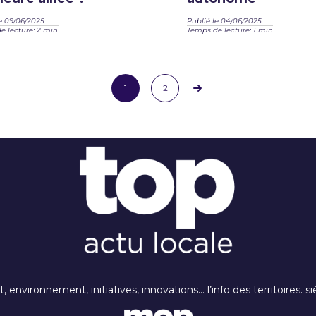
e 09/06/2025
Publié le 04/06/2025
 lecture: 2 min.
Temps de lecture: 1 min
1
2
rt, environnement, initiatives, innovations… l’info des territoires