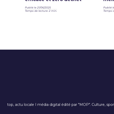
Publié le 21/06/2025
Publié l
Temps de lecture: 2 min.
Temps de
top, actu locale I média digital édité par "MOP". Culture, spo