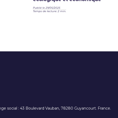
Publié le 29/05/2025
Temps de lecture: 2 min.
. siège social : 43 Boulevard Vauban, 78280 Guyancourt. France.