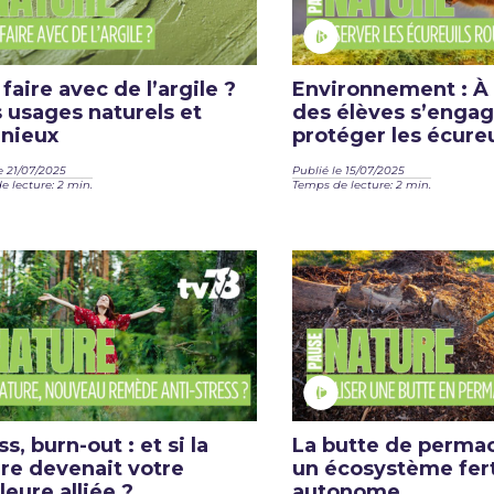
faire avec de l’argile ?
Environnement : À
s usages naturels et
des élèves s’engag
nieux
protéger les écureu
e 21/07/2025
Publié le 15/07/2025
 lecture: 2 min.
Temps de lecture: 2 min.
ss, burn-out : et si la
La butte de permac
re devenait votre
un écosystème fert
leure alliée ?
autonome