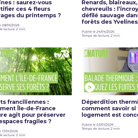
ines : saurez-vous
Renards, blaireaux,
tifier ces 4 fleurs
chevreuils : l’incro
ages du printemps ?
défilé sauvage dan
forêts des Yvelines
e 08/05/2026
 lecture: 2 min.
Publié le 24/04/2026
Temps de lecture: 2 min.
ts franciliennes :
Déperdition therm
ent Île-de-France
comment savoir si 
re agit pour préserver
logement est conc
espaces fragiles ?
Publié le 03/01/2026
Temps de lecture: 2 min.
e 17/01/2026
 lecture: 2 min.