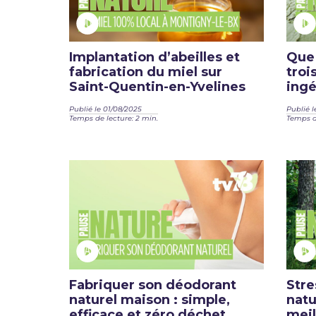
Implantation d’abeilles et
Que 
fabrication du miel sur
troi
Saint-Quentin-en-Yvelines
ingé
Publié le 01/08/2025
Publié l
Temps de lecture: 2 min.
Temps de
Fabriquer son déodorant
Stre
naturel maison : simple,
natu
efficace et zéro déchet
meil