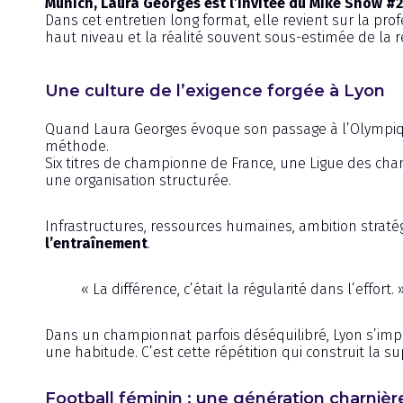
Munich, Laura Georges est l’invitée du Mike Show #2
Dans cet entretien long format, elle revient sur la prof
haut niveau et la réalité souvent sous-estimée de la r
Une culture de l’exigence forgée à Lyon
Quand Laura Georges évoque son passage à l’Olympiqu
méthode.
Six titres de championne de France, une Ligue des cha
une organisation structurée.
Infrastructures, ressources humaines, ambition straté
l’entraînement
.
« La différence, c’était la régularité dans l’effort. 
Dans un championnat parfois déséquilibré, Lyon s’imp
une habitude. C’est cette répétition qui construit la s
Football féminin : une génération charnièr