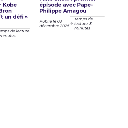
r Kobe
épisode avec Pape-
eBron
Philippe Amagou
t un défi »
Temps de
Publié le 03
lecture: 3
décembre 2025
minutes
emps de lecture:
 minutes