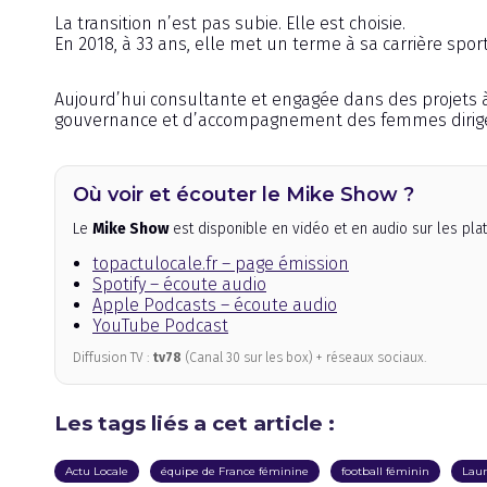
La transition n’est pas subie. Elle est choisie.
En 2018, à 33 ans, elle met un terme à sa carrière spo
Aujourd’hui consultante et engagée dans des projets à 
gouvernance et d’accompagnement des femmes dirig
Où voir et écouter le Mike Show ?
Le
Mike Show
est disponible en vidéo et en audio sur les pl
topactulocale.fr – page émission
Spotify – écoute audio
Apple Podcasts – écoute audio
YouTube Podcast
Diffusion TV :
tv78
(Canal 30 sur les box) + réseaux sociaux.
Les tags liés a cet article :
Actu Locale
équipe de France féminine
football féminin
Laur