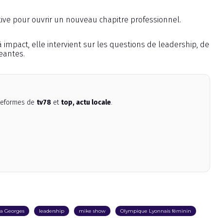
rtive pour ouvrir un nouveau chapitre professionnel.
impact, elle intervient sur les questions de leadership, de
eantes.
ateformes de
tv78
et
top, actu locale
.
a Georges
leadership
mike show
Olympique Lyonnais féminin