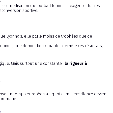
.
essionnalisation du football féminin, l’exigence du très
econversion sportive.
e Lyonnais, elle parle moins de trophées que de
mpions, une domination durable : derrière ces résultats,
gique. Mais surtout une constante :
la rigueur à
»
ose un tempo européen au quotidien. L’excellence devient
uprématie.
e