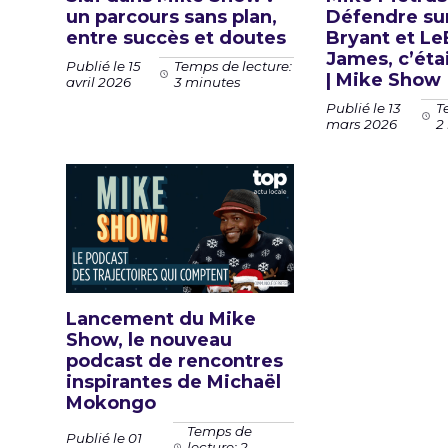
un parcours sans plan,
Défendre su
entre succès et doutes
Bryant et L
James, c’étai
Publié le 15
Temps de lecture:
| Mike Show
avril 2026
3 minutes
Publié le 13
T
mars 2026
2
Lancement du Mike
Show, le nouveau
podcast de rencontres
inspirantes de Michaël
Mokongo
Temps de
Publié le 01
lecture: 2