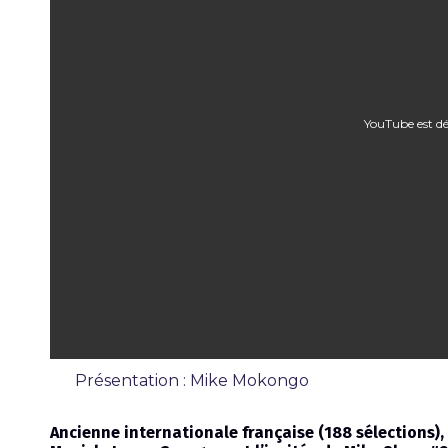
YouTube est dé
Présentation : Mike Mokongo
Émission
Ancienne internationale française (188 sélections),