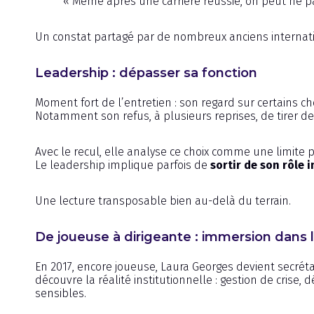
« Même après une carrière réussie, on peut ne pas
Un constat partagé par de nombreux anciens internatio
Leadership : dépasser sa fonction
Moment fort de l’entretien : son regard sur certains cho
Notamment son refus, à plusieurs reprises, de tirer de
Avec le recul, elle analyse ce choix comme une limite 
Le leadership implique parfois de
sortir de son rôle i
Une lecture transposable bien au-delà du terrain.
De joueuse à dirigeante : immersion dans
En 2017, encore joueuse, Laura Georges devient secrétai
découvre la réalité institutionnelle : gestion de crise,
sensibles.