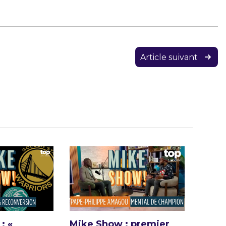
Article suivant
: «
Mike Show : premier