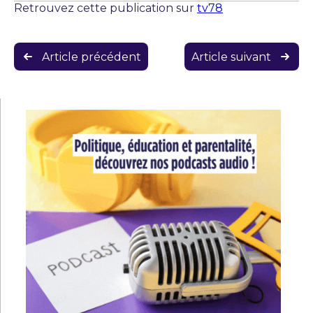
Retrouvez cette publication sur
tv78
Navigation
Article précédent
Article suivant
de
l’article