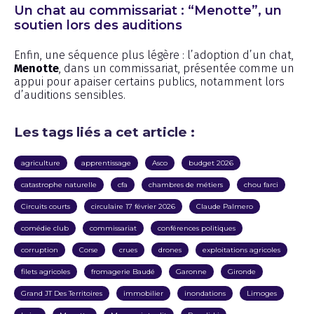
Un chat au commissariat : “Menotte”, un
soutien lors des auditions
Enfin, une séquence plus légère : l’adoption d’un chat,
Menotte
, dans un commissariat, présentée comme un
appui pour apaiser certains publics, notamment lors
d’auditions sensibles.
Les tags liés a cet article :
agriculture
apprentissage
Asco
budget 2026
catastrophe naturelle
cfa
chambres de métiers
chou farci
Circuits courts
circulaire 17 février 2026
Claude Palmero
comédie club
commissariat
conférences politiques
corruption
Corse
crues
drones
exploitations agricoles
filets agricoles
fromagerie Baudé
Garonne
Gironde
Grand JT Des Territoires
immobilier
inondations
Limoges