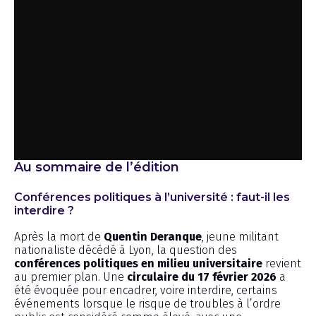
Au sommaire de l’édition
Conférences politiques à l’université : faut-il les
interdire ?
Après la mort de
Quentin Deranque
, jeune militant
nationaliste décédé à Lyon, la question des
conférences politiques en milieu universitaire
revient
au premier plan. Une
circulaire du 17 février 2026
a
été évoquée pour encadrer, voire interdire, certains
événements lorsque le risque de troubles à l’ordre