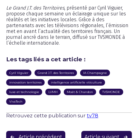
Le Grand J.T. des Territoires
, présenté par Cyril Viguier,
propose chaque semaine un éclairage unique sur les
réalités et les initiatives locales. Grâce à des
partenariats avec les télévisions régionales, l’émission
met en avant l’actualité des territoires français. Un
journal ancré dans le terrain, diffusé sur TV5MONDE à
l’échelle internationale.
Les tags liés a cet article :
Cyril Viguier
Grand J.T. des Territoires
IA Champagne
innovation territoires
intelligence artificielle viticulture
luxe et technologie
LVMH
Moët & Chandon
TV5MONDE
VivaTech
Retrouvez cette publication sur
tv78
Navigation
Article précédent
Article suivant