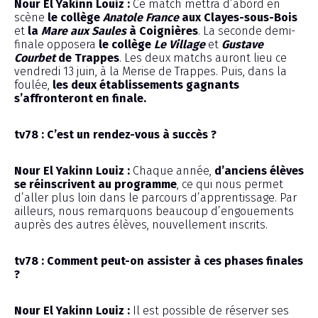
Nour El Yakinn Louiz :
Ce match mettra d’abord en
scène
le collège
Anatole France
aux Clayes-sous-Bois
et
la
Mare aux Saules
à Coignières
. La seconde demi-
finale opposera
le collège
Le Village
et
Gustave
Courbet
de Trappes
. Les deux matchs auront lieu ce
vendredi 13 juin, à la Merise de Trappes. Puis, dans la
foulée,
les deux établissements gagnants
s’affronteront en finale.
tv78 : C’est un rendez-vous à succès ?
Nour El Yakinn Louiz :
Chaque année,
d’anciens élèves
se réinscrivent au programme
, ce qui nous permet
d’aller plus loin dans le parcours d’apprentissage. Par
ailleurs, nous remarquons beaucoup d’engouements
auprès des autres élèves, nouvellement inscrits.
tv78 : Comment peut-on assister à ces phases finales
?
Nour El Yakinn Louiz :
Il est possible de réserver ses