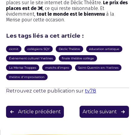
places sur le site internet de Déclic Théâtre.
Le prix des
places est de 3€
, ce qui reste raisonnable. Et
évidemment,
tout le monde est le bienvenu
à la
Merise pour cette occasion.
Les tags liés a cet article :
cicmit
collégiens SQY
Déclic Théâtre
éducation artistique
Événement culturel Yvelines
finale théâtre collège
La Merise Trappes
matchs d’impro
Saint-Quentin-en-Yvelines
théâtre d'improvisation
Retrouvez cette publication sur
tv78
Navigation
Article précédent
Article suivant
de
l’article