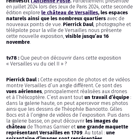
réinvestit
l’Ancienne Poste
.
Partiellement présentée
en juillet 2024 lors des Jeux de Paris 2024, cette seconde
édition explore
le château de Versailles
, les espaces
naturels ainsi que les nombreux quartiers
avec de
nouveaux points de vue.
Pierrick Daul
, photographe et
télépilote pour la ville de Versailles nous présente
cette nouvelle exposition,
visible jusqu’au 16
novembre
.
tv78 :
Que peut-on découvrir dans cette exposition
« Versailles vu du ciel II » ?
Pierrick Daul :
Cette exposition de photos et de vidéos
montre Versailles d’un angle différent. Ce sont des
vues aériennes
, principalement réalisées aux drones
et à l’hélicoptère. C’est avant tout
un travail d’équipe
:
dans la galerie haute, on peut apercevoir mes photos
ainsi que les dessins de Théophile Bianciotto. Gilles
Bocs est à l’origine de vidéos de l’exposition. Puis dans
la galerie basse, on peut découvrir
les images du
château
de Thomas Garnier et
une grande maquette
représentant Versailles en 1709
. Au total :
une
soixantaine d’images sont représentées.