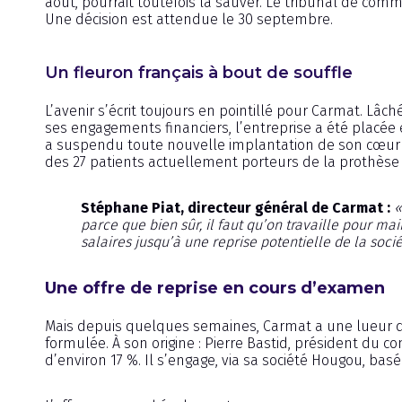
août, pourrait toutefois la sauver. Le tribunal de com
Une décision est attendue le 30 septembre.
Un fleuron français à bout de souffle
L’avenir s’écrit toujours en pointillé pour Carmat. Lâc
ses engagements financiers, l’entreprise a été placée en
a suspendu toute nouvelle implantation de son cœur art
des 27 patients actuellement porteurs de la prothèse
Stéphane Piat, directeur général de Carmat :
«
parce que bien sûr, il faut qu’on travaille pour ma
salaires jusqu’à une reprise potentielle de la soci
Une offre de reprise en cours d’examen
Mais depuis quelques semaines, Carmat a une lueur d’es
formulée. À son origine : Pierre Bastid, président du c
d’environ 17 %. Il s’engage, via sa société Hougou, basé