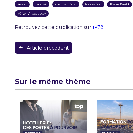
Aeson
carmat
coeur artificiel
innovation
Pierre Bastid
Vélizy-Villacoublay
Retrouvez cette publication sur
tv78
Navigation
Article précédent
de
l’article
Sur le même thème