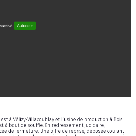
sactivé.
Autoriser
 est à Vélizy-Villacoublay et l’usine de production à Bois
 à bout de souffle. En redressement judiciaire,
acée de fermeture. Une offre de reprise, déposée courant