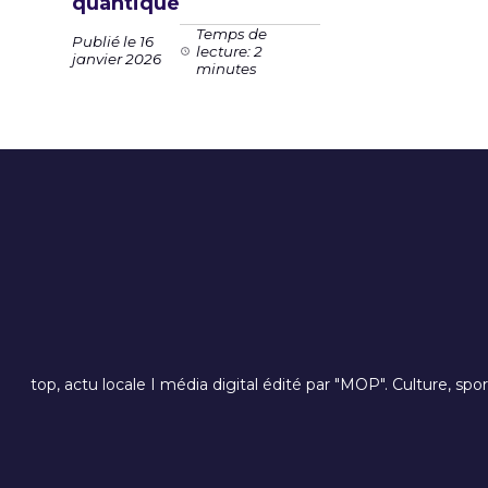
quantique
Temps de
Publié le 16
lecture: 2
janvier 2026
minutes
top, actu locale I média digital édité par "MOP". Culture, spo