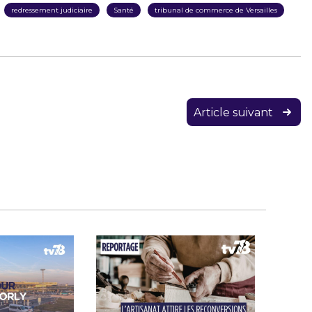
redressement judiciaire
Santé
tribunal de commerce de Versailles
Article suivant