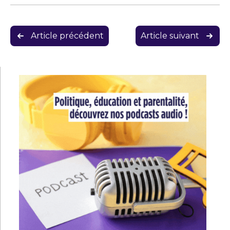
Navigation
Article précédent
Article suivant
de
l’article