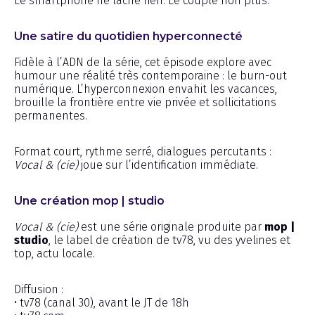
Le smartphone ne lâche rien. Le couple non plus.
Une satire du quotidien hyperconnecté
Fidèle à l’ADN de la série, cet épisode explore avec
humour une réalité très contemporaine : le burn-out
numérique. L’hyperconnexion envahit les vacances,
brouille la frontière entre vie privée et sollicitations
permanentes.
Format court, rythme serré, dialogues percutants :
Vocal & (cie)
joue sur l’identification immédiate.
Une création mop | studio
Vocal & (cie)
est une série originale produite par
mop |
studio
, le label de création de tv78, vu des yvelines et
top, actu locale.
Diffusion :
• tv78 (canal 30), avant le JT de 18h