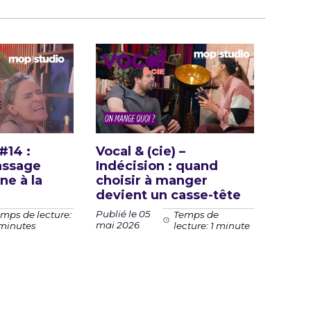
 #14 :
Vocal & (cie) –
assage
Indécision : quand
ne à la
choisir à manger
devient un casse-tête
Publié le 05
mps de lecture:
Temps de
mai 2026
 minutes
lecture: 1 minute