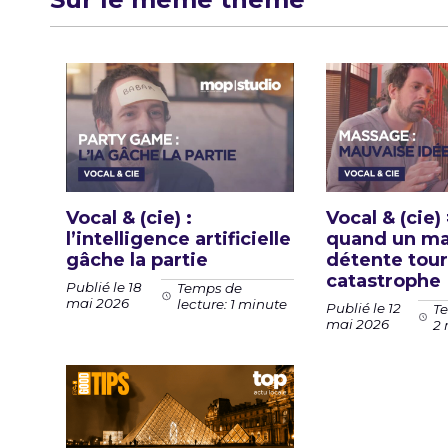
Vocal & (cie) :
Vocal & (cie)
l’intelligence artificielle
quand un m
gâche la partie
détente tour
catastrophe
Publié le 18
Temps de
mai 2026
lecture: 1 minute
Publié le 12
Te
mai 2026
2