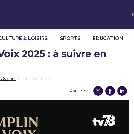
R
CULTURE & LOISIRS
SPORTS
EDUCATION
oix 2025 : à suivre en
 tv78.com
Culture & Loisirs
Partager