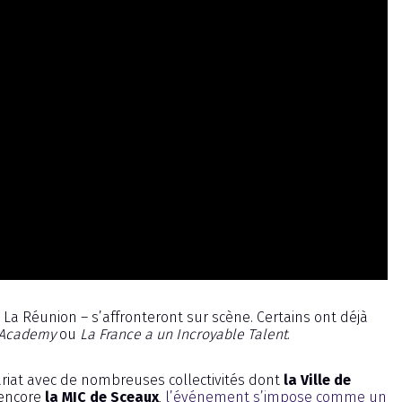
, La Réunion – s’affronteront sur scène. Certains ont déjà
 Academy
ou
La France a un Incroyable Talent
.
ariat avec de nombreuses collectivités dont
la Ville de
encore
la MJC de Sceaux
,
l’événement s’impose comme un