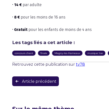
•
14 €
par adulte
•
8 €
pour les moins de 16 ans
•
Gratuit
pour les enfants de moins de 4 ans
Les tags liés a cet article :
concours chant
finale
Magny-les-Hameaux
musique live
Retrouvez cette publication sur
tv78
Navigation
Article précédent
de
l’article
Sur le même thème