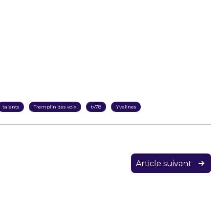
talents
Tremplin des voix
tv78
Yvelines
Article suivant