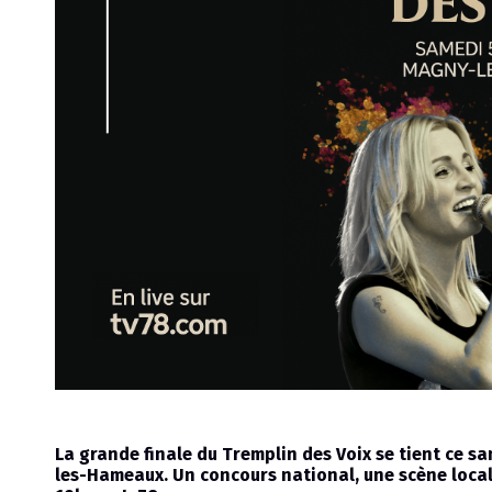
Émission
La grande finale du Tremplin des Voix se tient ce s
les-Hameaux. Un concours national, une scène local