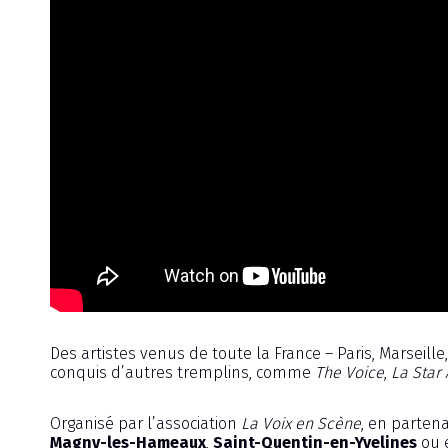
Des artistes venus de toute la France – Paris, Marseille
conquis d’autres tremplins, comme
The Voice
,
La Star
Organisé par l’association
La Voix en Scène
, en parten
Magny-les-Hameaux
,
Saint-Quentin-en-Yvelines
ou 