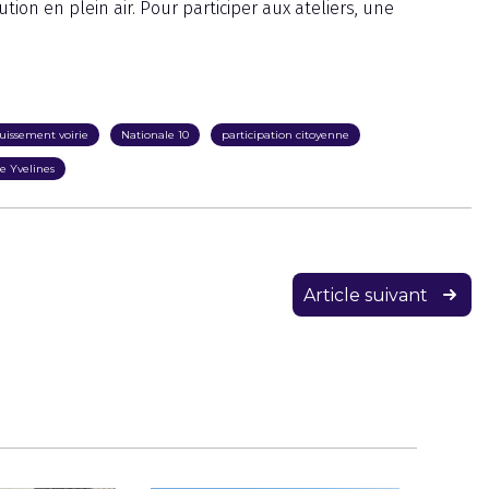
tion en plein air. Pour participer aux ateliers, une
uissement voirie
Nationale 10
participation citoyenne
e Yvelines
Article suivant