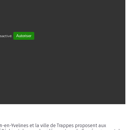
sactivé.
Autoriser
tin-en-Yvelines et la ville de Trappes proposent aux