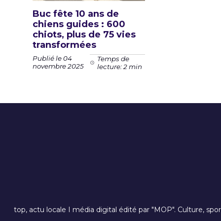
Buc fête 10 ans de
chiens guides : 600
chiots, plus de 75 vies
transformées
Publié le 04
Temps de
novembre 2025
lecture: 2 min
top, actu locale I média digital édité par "MOP". Culture, spo