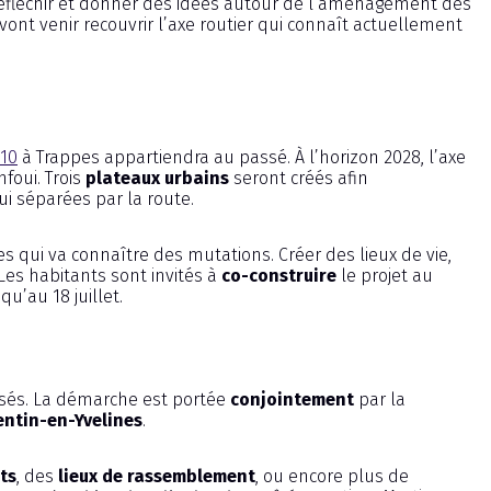
 : réfléchir et donner des idées autour de l’aménagement des
vont venir recouvrir l’axe routier qui connaît actuellement
 10
à Trappes appartiendra au passé. À l’horizon 2028, l’axe
nfoui. Trois
plateaux urbains
seront créés afin
i séparées par la route.
s qui va connaître des mutations. Créer des lieux de vie,
es habitants sont invités à
co-construire
le projet au
u’au 18 juillet.
isés. La démarche est portée
conjointement
par la
ntin-en-Yvelines
.
ts
, des
lieux de rassemblement
, ou encore plus de