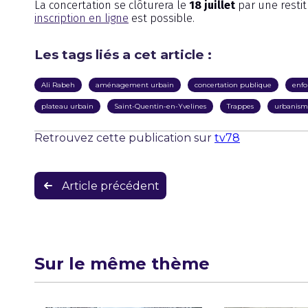
La concertation se clôturera le
18 juillet
par une restitu
inscription en ligne
est possible.
Les tags liés a cet article :
Ali Rabeh
aménagement urbain
concertation publique
enfo
plateau urbain
Saint-Quentin-en-Yvelines
Trappes
urbanism
Retrouvez cette publication sur
tv78
Navigation
Article précédent
de
l’article
Sur le même thème