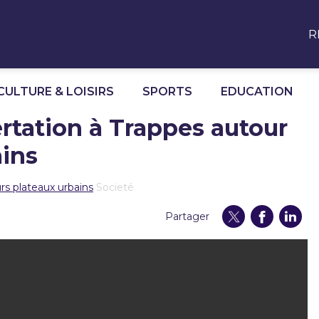
R
CULTURE & LOISIRS
SPORTS
EDUCATION
ertation à Trappes autour
ains
rs plateaux urbains
Societé
Partager