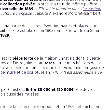
de
collection privée
, la statue a tout de même pu être
niverselle de 1889
.
« Elle a été montrée dans l’
exposition
sculpture française »
, ajoute Alexandre Mordret-Isambert.
le fera partie des saisies révolutionnaires et placée dans
rsailles. Elle est placée en 1803 dans la rotonde du Sénat
 1829
.
 est la
pièce forte
de la maison Christie’s dont la vente
vres de Pierre Julien sont
rares
sur le marché. Lors de la
te à se faire un nom. Il a étudié à l’Académie française de
peinture et de sculpture
en 1778.
« Il est assez jeune à ce
 par Christie’s.
Entre 80 000 et 120 000€
. Elle devrait
mais aussi des musées.
otte de la Laiterie de Rambouillet en 1953. L’ébauche en