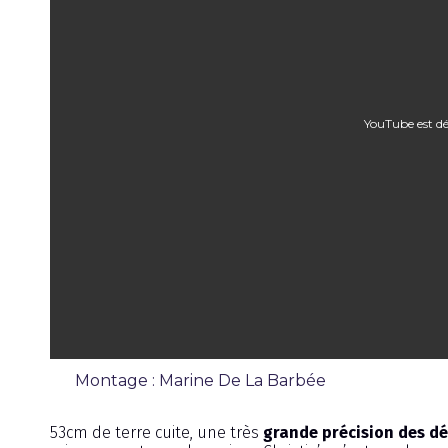
YouTube est dé
Montage : Marine De La Barbée
Émission
53cm de terre cuite, une très
grande précision des dé