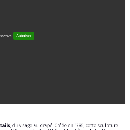
sactivé.
Autoriser
tails
, du visage au drapé. Créée en 1785, cette sculpture