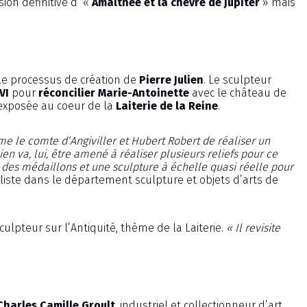
ion définitive d’ «
Amalthée et la chèvre de Jupiter
» mais
e processus de création de
Pierre Julien
. Le sculpteur
VI
pour
réconcilier Marie-Antoinette
avec le château de
 exposée au coeur de la
Laiterie de la Reine
.
e le comte d’Angiviller et Hubert Robert de réaliser un
lien va, lui, être amené à réaliser plusieurs reliefs pour ce
fs, des médaillons et une sculpture à échelle quasi réelle pour
liste dans le département sculpture et objets d’arts de
culpteur sur l’Antiquité, thème de la Laiterie.
« Il revisite
Charles Camille Groult
, industriel et collectionneur d’art