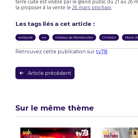
terre cuite est visible par le grand public du 21 au 26
la proposer à la vente le
26 mars prochain
.
Les tags liés a cet article :
antiquité
art
château de Rambouillet
Christie’s
Marie-A
Retrouvez cette publication sur
tv78
Navigation
Article précédent
de
l’article
Sur le même thème