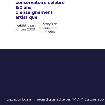
conservatoire célèbre
150 ans
d’enseignement
artistique
Temps de
Publié le 09
lecture: 4
janvier 2026
minutes
top, actu locale I média digital édité par "MOP". Culture, spo