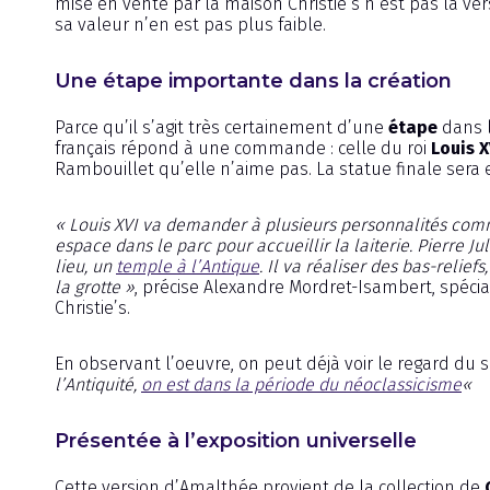
mise en vente par la maison Christie’s n’est pas la vers
sa valeur n’en est pas plus faible.
Une étape importante dans la création
Parce qu’il s’agit très certainement d’une
étape
dans l
français répond à une commande : celle du roi
Louis X
Rambouillet qu’elle n’aime pas. La statue finale sera
« Louis XVI va demander à plusieurs personnalités comm
espace dans le parc pour accueillir la laiterie. Pierre Ju
lieu, un
temple à l’Antique
. Il va réaliser des bas-relie
la grotte »
, précise Alexandre Mordret-Isambert, spécia
Christie’s.
En observant l’oeuvre, on peut déjà voir le regard du s
l’Antiquité,
on est dans la période du néoclassicisme
«
Présentée à l’exposition universelle
Cette version d’Amalthée provient de la collection de