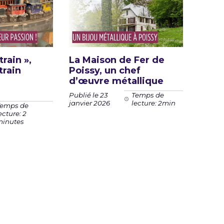
rain »,
La Maison de Fer de
train
Poissy, un chef
d’œuvre métallique
Publié le 23
Temps de
janvier 2026
lecture: 2min
emps de
ecture: 2
inutes