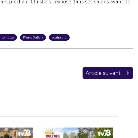
 mars prochain. Christie’s l’expose dans ses salons avant de
ntoinette
Pierre Julien
sculpture
Article suivant