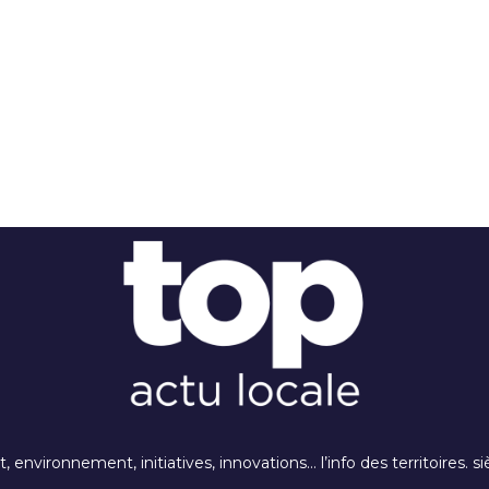
rt, environnement, initiatives, innovations… l’info des territoires