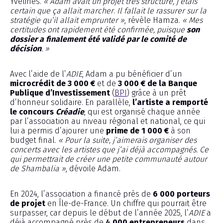
Yvelines.
« Adam avait un projet très structuré, j’étais
certain que ça allait marcher
.
Il fallait le rassurer sur la
stratégie qu’il allait emprunter »
, révèle Hamza.
« Mes
certitudes ont rapidement été confirmée, puisque
son
dossier a finalement été validé par le comité de
décision
. »
Avec l’aide de l’
ADIE
, Adam a pu bénéficier d’un
microcrédit de 3 000 €
et de
3 000 € de la Banque
Publique d’Investissement
(
BPI
) grâce à un prêt
d’honneur solidaire. En parallèle,
l’artiste a remporté
le concours
Créadie
, qui est organisé chaque année
par l’association au niveau régional et national, ce qui
lui a permis d’ajourer une
prime de 1 000 €
à son
budget final.
« Pour la suite, j’aimerais organiser des
concerts avec les artistes que j’ai déjà accompagnés. Ce
qui permettrait de créer une petite communauté autour
de Shambalia »
, dévoile Adam.
En 2024, l’association a financé près de
6 000 porteurs
de projet
en Île-de-France. Un chiffre qui pourrait être
surpasser, car depuis le début de l’année 2025, l’
ADIE
a
déjà accompagné près de
4 000 entrepreneurs
dans