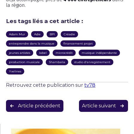
la région.
Les tags liés a cet article :
Adam Mur
Adie
BPI
Créadie
entreprendre dans la musique
financement projet
jeunes artistes
label
microcrédit
musique indépendante
production musicale
Shambalia
studio d'enregistrement
Yvelines
Retrouvez cette publication sur
tv78
Navigation
Article précédent
Article suivant
de
l’article