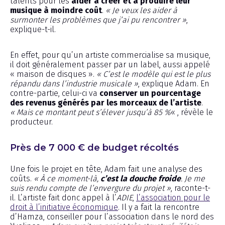
talents pour les
aider à créer et à produire leur
musique à moindre coût
.
« Je veux les aider à
surmonter les problèmes que j’ai pu rencontrer »
,
explique-t-il.
En effet, pour qu’un artiste commercialise sa musique,
il doit généralement passer par un label, aussi appelé
« maison de disques ».
« C’est le modèle qui est le plus
répandu dans l’industrie musicale »
, explique Adam. En
contre-partie, celui-ci va
conserver un pourcentage
des revenus générés par les morceaux de l’artiste
.
« Mais ce montant peut s’élever jusqu’à 85 %
« , révèle le
producteur.
Près de 7 000 € de budget récoltés
Une fois le projet en tête, Adam fait une analyse des
coûts.
« À ce moment-là,
c’est la douche froide
. Je me
suis rendu compte de l’envergure du projet »
, raconte-t-
il. L’artiste fait donc appel à l’
ADIE
,
l’association pour le
droit à l’initiative économique
. Il y a fait la rencontre
d’Hamza, conseiller pour l’association dans le nord des