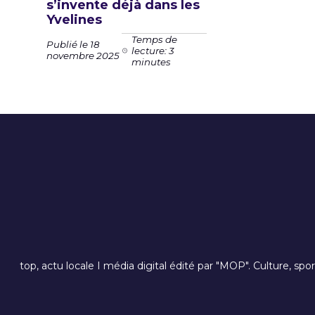
s’invente déjà dans les
Yvelines
Temps de
Publié le 18
lecture: 3
novembre 2025
minutes
top, actu locale I média digital édité par "MOP". Culture, spo