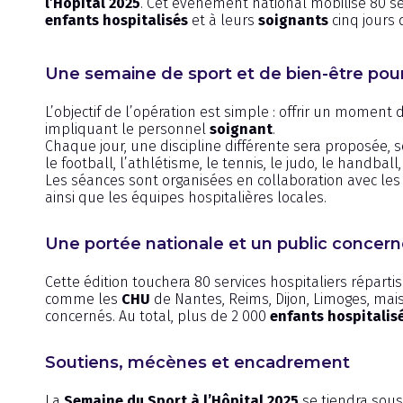
l’Hôpital 2025
. Cet événement national mobilise 80 ser
enfants hospitalisés
et à leurs
soignants
cinq jours 
Une semaine de sport et de bien-être pour
L’objectif de l’opération est simple : offrir un moment
impliquant le personnel
soignant
.
Chaque jour, une discipline différente sera proposée, s
le football, l’athlétisme, le tennis, le judo, le handball,
Les séances sont organisées en collaboration avec le
ainsi que les équipes hospitalières locales.
Une portée nationale et un public concer
Cette édition touchera 80 services hospitaliers répart
comme les
CHU
de Nantes, Reims, Dijon, Limoges, ma
concernés. Au total, plus de 2 000
enfants hospitalis
Soutiens, mécènes et encadrement
La
Semaine du Sport à l’Hôpital 2025
se tiendra sous