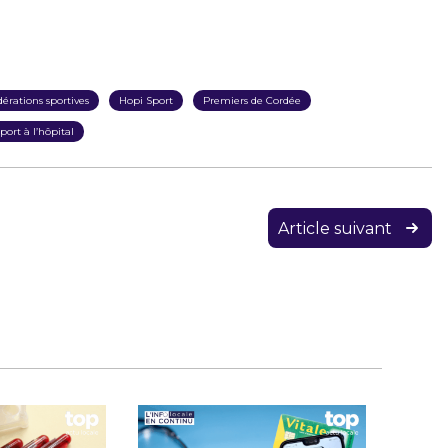
dérations sportives
Hopi Sport
Premiers de Cordée
sport à l’hôpital
Article suivant