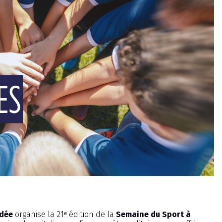
rdée
organise la 21ᵉ édition de la
Semaine du Sport à