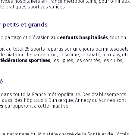
vices hospitaliers en France métropolitaine, pour offrir aux
de pratiques sportives variées.
 petits et grands
 de partage et d’évasion aux
enfants hospitalisés
, tout en
oit au total 25 sports répartis sur cinq jours parmi lesquels
 le biathlon, le badminton, l’escrime, le karaté, le rugby, etc.
s
fédérations sportives
, les ligues, les comités, les clubs,
né
is dans toute la France métropolitaine. Des établissements
is aussi des hôpitaux à Dunkerque, Annecy ou Vannes sont
és
participeront à cette initiative.
 le patronage du Ministère chargé de la Santé et de l’Accès