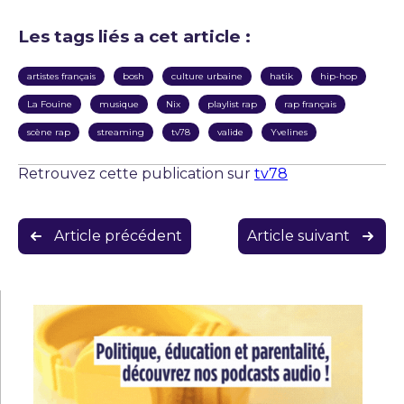
Les tags liés a cet article :
artistes français
bosh
culture urbaine
hatik
hip-hop
La Fouine
musique
Nix
playlist rap
rap français
scène rap
streaming
tv78
valide
Yvelines
Retrouvez cette publication sur
tv78
Navigation
Article précédent
Article suivant
de
l’article