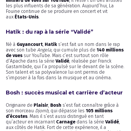
milliard de vues sur YouTube
, il reste l’un des artistes
les plus influents de sa génération. Aujourd’hui, La
Fouine continue de se produire en concert et vit
aux
États-Unis
.
Hatik : du rap à la série “Validé”
Né à
Guyancourt
,
Hatik
s’est fait un nom dans le rap
avec son tube
Angela
, qui cumule plus de
140 millions
de vues
sur YouTube. Mais c’est surtout son rôle
d’Apache dans la série
Validé
, réalisée par Franck
Gastambide, qui l’a propulsé sur le devant de la scène.
Son talent et sa polyvalence lui ont permis de
s’imposer à la fois dans la musique et au cinéma.
Bosh : succès musical et carrière d’acteur
Originaire de
Plaisir
,
Bosh
s’est fait connaître grâce à
son morceau
Djomb
, qui dépasse les
105 millions
d’écoutes
. Mais il s’est aussi distingué en tant
qu’acteur en incarnant
Carnage
dans la série
Validé
,
aux côtés de Hatik. Fort de cette expérience, il a