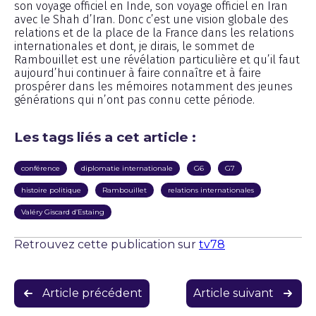
son voyage officiel en Inde, son voyage officiel en Iran
avec le Shah d’Iran. Donc c’est une vision globale des
relations et de la place de la France dans les relations
internationales et dont, je dirais, le sommet de
Rambouillet est une révélation particulière et qu’il faut
aujourd’hui continuer à faire connaître et à faire
prospérer dans les mémoires notamment des jeunes
générations qui n’ont pas connu cette période.
Les tags liés a cet article :
conférence
diplomatie internationale
G6
G7
histoire politique
Rambouillet
relations internationales
Valéry Giscard d’Estaing
Retrouvez cette publication sur
tv78
Navigation
Article précédent
Article suivant
de