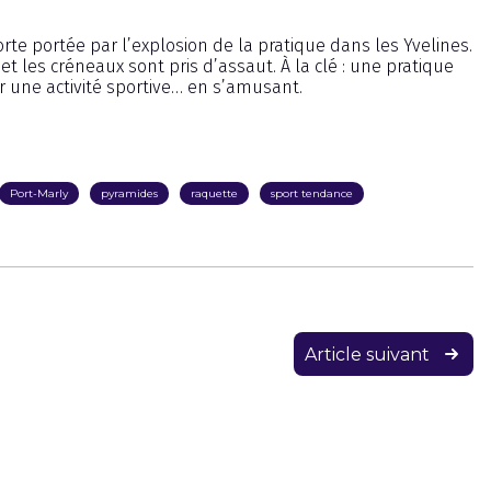
te portée par l’explosion de la pratique dans les Yvelines.
 les créneaux sont pris d’assaut. À la clé : une pratique
r une activité sportive… en s’amusant.
Port-Marly
pyramides
raquette
sport tendance
Article suivant