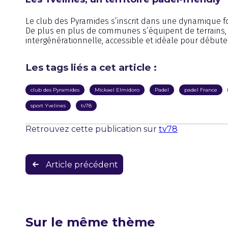
Le club des Pyramides s’inscrit dans une dynamique for
De plus en plus de communes s’équipent de terrains, et
intergénérationnelle, accessible et idéale pour débute
Les tags liés a cet article :
club des Pyramides
Mickael Elmidoro
Padel
padel France
sport Yvelines
tv78
Retrouvez cette publication sur
tv78
Navigation
Article précédent
de
l’article
Sur le même thème