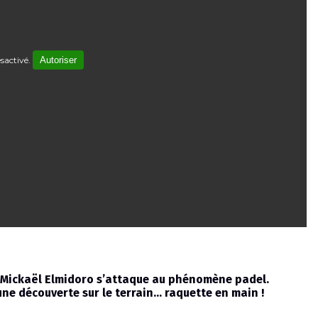
sactivé.
Autoriser
e Mickaël Elmidoro s’attaque au phénomène padel.
une découverte sur le terrain… raquette en main !