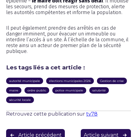
épidémie –
le maire doit réagir sans délai
. Il mobilise
les secours, prend des mesures de protection, alerte
les autorités compétentes et informe la population.
Il peut également prendre des arrêtés en cas de
danger imminent, pour évacuer un immeuble ou
interdire l’accès à un site. À l’échelle de la commune, il
reste ainsi un acteur de premier plan de la sécurité
publique.
Les tags liés a cet article :
autorité municipale
élections municipales 2026
Gestion de crise
maire
ordre public
police municipale
salubrité
sécurité locale
Retrouvez cette publication sur
tv78
Navigation
Article précédent
Article suivant