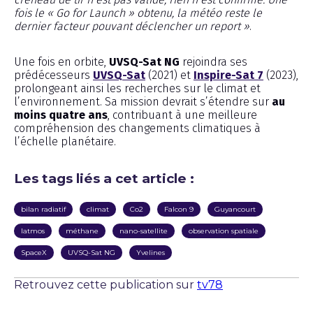
fois le « Go for Launch » obtenu, la météo reste le
dernier facteur pouvant déclencher un report »
.
Une fois en orbite,
UVSQ-Sat NG
rejoindra ses
prédécesseurs
UVSQ-Sat
(2021) et
Inspire-Sat 7
(2023),
prolongeant ainsi les recherches sur le climat et
l’environnement. Sa mission devrait s’étendre sur
au
moins quatre ans
, contribuant à une meilleure
compréhension des changements climatiques à
l’échelle planétaire.
Les tags liés a cet article :
bilan radiatif
climat
Co2
Falcon 9
Guyancourt
latmos
méthane
nano-satellite
observation spatiale
SpaceX
UVSQ-Sat NG
Yvelines
Retrouvez cette publication sur
tv78