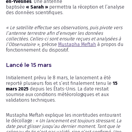
en-Yvelines
. Une antenne
baptisée
« Sarah »
permettra la réception et l’analyse
des données scientifiques.
« Le satellite effectue ses observations, puis pivote vers
l’antenne terrestre afin d’envoyer les données
collectées. Celles-ci sont ensuite reçues et analysées à
l’Observatoire »
, précise
Mustapha Meftah
à propos du
fonctionnement du dispositif
.
Lancé le 15 mars
Initialement prévu le 8 mars, le lancement a été
reporté plusieurs fois et s’est finalement tenu le
15
mars 2025
depuis les États-Unis. La date restait
soumise aux conditions météorologiques et aux
validations techniques.
Mustapha Meftah explique les incertitudes entourant
le décollage :
« Un lancement est toujours stressant. La
date peut glisser jusqu’au dernier moment. Tant que le
créneau de tir n’est pas validé, rien n’est confirmé. Une