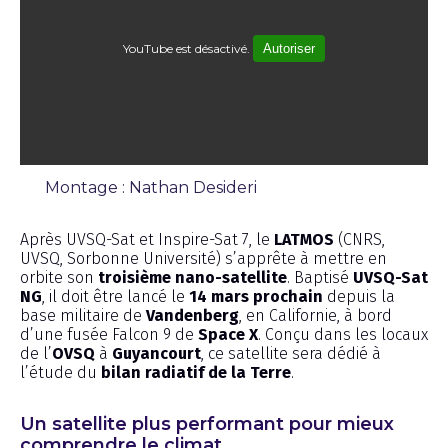
YouTube est désactivé.
Autoriser
Montage : Nathan Desideri
Reportage
Après UVSQ-Sat et Inspire-Sat 7, le
LATMOS
(CNRS,
UVSQ, Sorbonne Université) s’apprête à mettre en
orbite son
troisième nano-satellite
. Baptisé
UVSQ-Sat
NG
, il doit être lancé le
14 mars prochain
depuis la
base militaire de
Vandenberg
, en Californie, à bord
d’une fusée Falcon 9 de
Space X
. Conçu dans les locaux
de l’
OVSQ
à
Guyancourt
, ce satellite sera dédié à
l’étude du
bilan radiatif de la Terre
.
Un satellite plus performant pour mieux
comprendre le climat