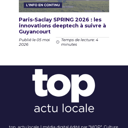
Paris-Saclay SPRING 2026 : les
innovations deeptech à suivre à
Guyancourt
Publié le 05 mai
Temps de lecture: 4
2026
minutes
top, actu locale I média digital édité par "MOP". Culture,