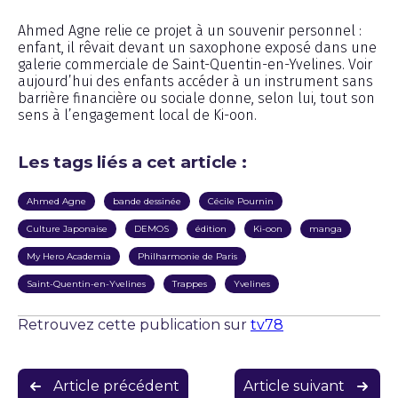
Ahmed Agne relie ce projet à un souvenir personnel :
enfant, il rêvait devant un saxophone exposé dans une
galerie commerciale de Saint-Quentin-en-Yvelines. Voir
aujourd’hui des enfants accéder à un instrument sans
barrière financière ou sociale donne, selon lui, tout son
sens à l’engagement local de Ki-oon.
Les tags liés a cet article :
Ahmed Agne
bande dessinée
Cécile Pournin
Culture Japonaise
DEMOS
édition
Ki-oon
manga
My Hero Academia
Philharmonie de Paris
Saint-Quentin-en-Yvelines
Trappes
Yvelines
Retrouvez cette publication sur
tv78
Navigation
Article précédent
Article suivant