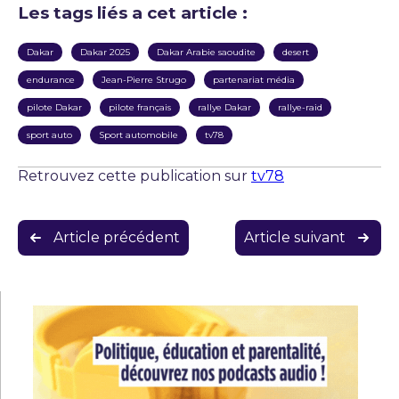
Les tags liés a cet article :
Dakar
Dakar 2025
Dakar Arabie saoudite
desert
endurance
Jean-Pierre Strugo
partenariat média
pilote Dakar
pilote français
rallye Dakar
rallye-raid
sport auto
Sport automobile
tv78
Retrouvez cette publication sur
tv78
Navigation
Article précédent
Article suivant
de
l’article