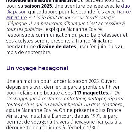
nouvelle animation immersive
du parc élancourtois
pour sa
saison 2025
. Une aventure pensée avec le
duo
Diapason
qui collabore pour la seconde fois avec
France
Miniature
. «
L’idée était de jouer sur les décalages
d’époque. Il y a beaucoup d’humour. C’est accessible à
tous les publics
« , explique Marianne Edvire,
responsable communication du parc. Le professeur et
ses acolytes seront présents à France Miniature
pendant une
dizaine de dates
jusqu’en juin puis au
mois de septembre.
Un voyage hexagonal
Une animation pour lancer la saison 2025. Ouvert
depuis en 5 avril dernier, le parc a profité de l’hiver
pour refaire une beauté à ses
117 maquettes
. «
On
s’est appliqué à restaurer, entretenir, nettoyer, réparer
toutes celles qui en avaient besoin. Un gros chantier
« ,
ajoute Marianne Edvire. On ne présente plus France
Miniature. Installé à Élancourt depuis 1991, le parc
permet de voyager à travers l’hexagone français à la
découverte de répliques à l’échelle 1/30e.