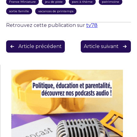
France Miniature
jeu de piste
parc à thème
patrimoine
sortie famille
vacances de printemps
Retrouvez cette publication sur
tv78
Navigation
Article précédent
Article suivant
de
l’article