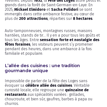
Yvelines. Depuis
1652
, la
Fête des Loges
attire petits et
grands dans la forêt de Saint-Germain-en-Laye. En
2025,
Mickael Elmidoro
et
Sacha Polidori
se sont
immergés dans cette ambiance festive, au cœur de
plus de
200 attractions
, réparties sur
8 hectares
.
Auto-tamponneuses, montagnes russes, maisons
hantées, stands de tir… Il y en a pour tous les goûts et
tous les âges. Entre
sensation forte et nostalgie des
fêtes foraines
, les visiteurs peuvent s’y promener
pendant des heures, dans une ambiance à la fois
familiale et populaire.
L’allée des cuisines : une tradition
gourmande unique
Impossible de parler de la Fête des Loges sans
évoquer sa
célèbre allée des cuisines
. Véritable
curiosité locale, elle regroupe une
quinzaine de
restaurants
aux spécialités variées : grillades,
choucroute, et bien sûr, gaufres, barbes à papa ou
churros.