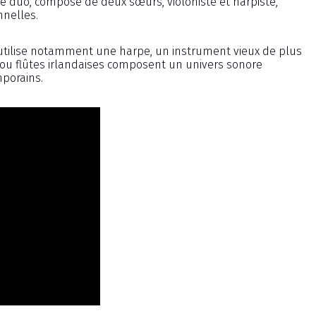
 Le duo, composé de deux sœurs, violoniste et harpiste,
nnelles.
n utilise notamment une harpe, un instrument vieux de plus
s ou flûtes irlandaises composent un univers sonore
mporains.