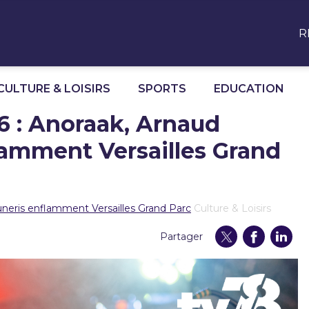
R
CULTURE & LOISIRS
SPORTS
EDUCATION
26 : Anoraak, Arnaud
lamment Versailles Grand
Luneris enflamment Versailles Grand Parc
Culture & Loisirs
Partager