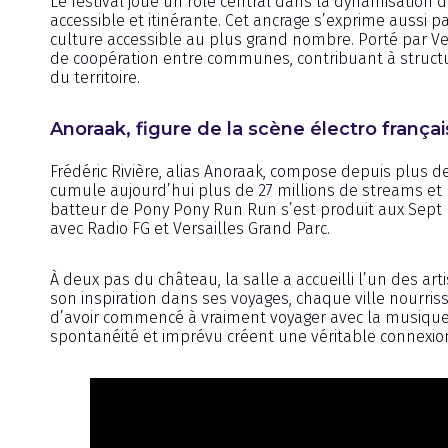
Le festival joue un rôle central dans la dynamisation 
accessible et itinérante. Cet ancrage s’exprime aussi p
culture accessible au plus grand nombre. Porté par Ve
de coopération entre communes, contribuant à structure
du territoire.
Anoraak, figure de la scène électro frança
Frédéric Rivière, alias Anoraak, compose depuis plus d
cumule aujourd’hui plus de 27 millions de streams et 
batteur de Pony Pony Run Run s’est produit aux Sept L
avec Radio FG et Versailles Grand Parc.
À deux pas du château, la salle a accueilli l’un des ar
son inspiration dans ses voyages, chaque ville nourrissa
d’avoir commencé à vraiment voyager avec la musique »,
spontanéité et imprévu créent une véritable connexion