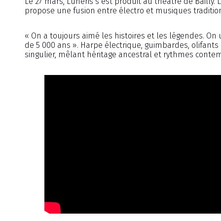
Le 27 mars, Luneris s’est produit au théâtre de Bailly.
propose une fusion entre électro et musiques traditio
« On a toujours aimé les histoires et les légendes. O
de 5 000 ans ». Harpe électrique, guimbardes, olifant
singulier, mêlant héritage ancestral et rythmes conte