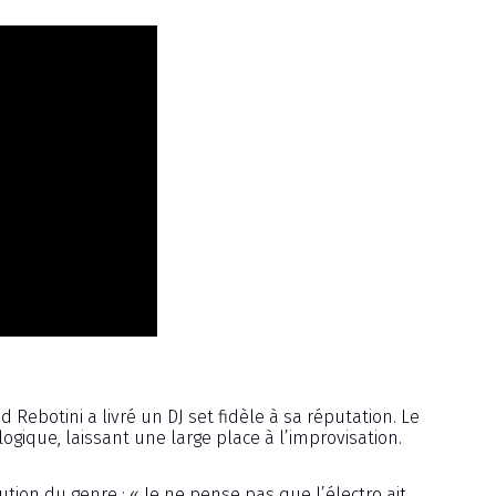
Rebotini a livré un DJ set fidèle à sa réputation. Le
ique, laissant une large place à l’improvisation.
lution du genre : « Je ne pense pas que l’électro ait