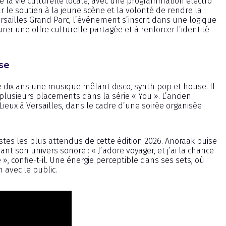
de la vie culturelle locale, avec une programmation électro
ar le soutien à la jeune scène et la volonté de rendre la
rsailles Grand Parc, l’événement s’inscrit dans une logique
r une offre culturelle partagée et à renforcer l’identité
ise
e dix ans une musique mêlant disco, synth pop et house. Il
plusieurs placements dans la série « You ». L’ancien
ieux à Versailles, dans le cadre d’une soirée organisée
tistes les plus attendus de cette édition 2026. Anoraak puise
nt son univers sonore : « J’adore voyager, et j’ai la chance
 confie-t-il. Une énergie perceptible dans ses sets, où
 avec le public.